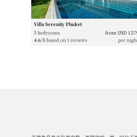
Villa Serenity Phuket
5 bedrooms
from USD 1,57
4.6/5
based on 1 reviews
per nigh