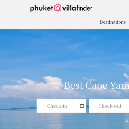
Cookie管理面板
Destinations
Best Cape Yam
或