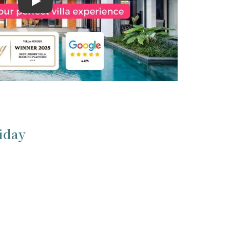
Play
liday