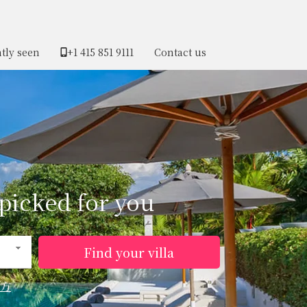
tly seen
+1 ​415 851 9111
Contact us
picked for you
Find your villa
方