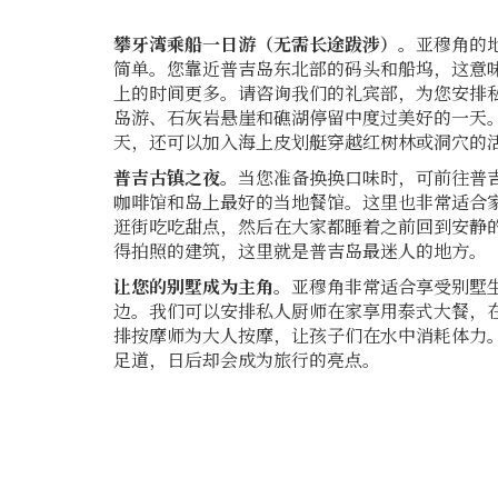
攀牙湾乘船一日游（无需长途跋涉）。
亚穆角的
简单。您靠近普吉岛东北部的码头和船坞，这意
上的时间更多。请咨询我们的礼宾部，为您安排
岛游、石灰岩悬崖和礁湖停留中度过美好的一天
天，还可以加入海上皮划艇穿越红树林或洞穴的
普吉古镇之夜。
当您准备换换口味时，可前往普
咖啡馆和岛上最好的当地餐馆。这里也非常适合
逛街吃吃甜点，然后在大家都睡着之前回到安静
得拍照的建筑，这里就是普吉岛最迷人的地方。
让您的别墅成为主角。
亚穆角非常适合享受别墅生活
边。我们可以安排私人厨师在家享用泰式大餐，
排按摩师为大人按摩，让孩子们在水中消耗体力
足道，日后却会成为旅行的亮点。