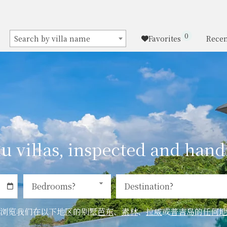
0
Search by villa name
Favorites
Recen
u villas, inspected and hand
浏览我们在以下地区的别墅
芭东
、
素林
、
拉威
或
普吉岛的任何地