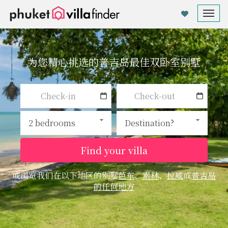
Cookie管理面板
Tog
nav
为您精心挑选的普吉岛最佳双卧室别墅
Find your villa
或浏览我们在以下地区的别墅
芭东
、
素林
、
拉威
或
普吉岛
的任何地方