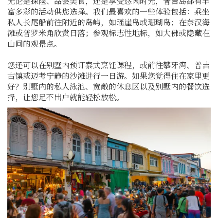
无论是探险、品尝美食，还是享受悠闲时光，普吉岛都有丰
富多彩的活动供您选择。我们最喜欢的一些体验包括：乘坐
私人长尾船前往附近的岛屿，如瑶崖岛或珊瑚岛；在奈汉海
滩或普罗米角欣赏日落；参观标志性地标，如大佛或隐藏在
山间的观景点。
您还可以在别墅内预订泰式烹饪课程，或前往攀牙湾、普吉
古镇或迈考宁静的沙滩进行一日游。如果您觉得住在家里更
好？别墅内的私人泳池、宽敞的休息区以及别墅内的餐饮选
择，让您足不出户就能轻松放松。