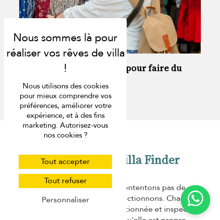
Les 10 meilleurs endroits pour faire du
shopping à Phuket
Nous utilisons des cookies
pour mieux comprendre vos
préférences, améliorer votre
expérience, et à des fins
marketing. Autorisez-vous
nos cookies ?
Réserver avec Villa Finder
Tout accepter
Tout refuser
Chez Villa Finder, nous ne nous contentons pas de
répertorier les villas, nous les sélectionnons. Chaque
villa
Personnaliser
de 2 chambres à Phuket
est sélectionnée et inspectée