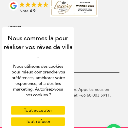
Note
4.9
Nous utilisons des cookies
pour mieux comprendre vos
préférences, améliorer votre
USD $
fr Français
expérience, et à des fins
marketing. Autorisez-vous
Copyright © 2026 Phuket Villa Finder. Appelez-nous en
nos cookies ?
France au 01 78 90 04 96 ou à Phuket +66 60 003 5911.
Conditions d'utilisation
Politique de confidentialité
Tout accepter
Cookies
Tout refuser
Plan du site