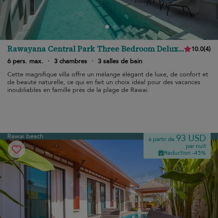
Rawayana Central Park Three Bedroom Deluxe
10.0
(
4
)
Villa
6 pers. max.
·
3 chambres
·
3 salles de bain
Cette magnifique villa offre un mélange élégant de luxe, de confort et
de beauté naturelle, ce qui en fait un choix idéal pour des vacances
inoubliables en famille près de la plage de Rawai.
Rawai beach
93 USD
à partir de
par nuit
Réduction -45%