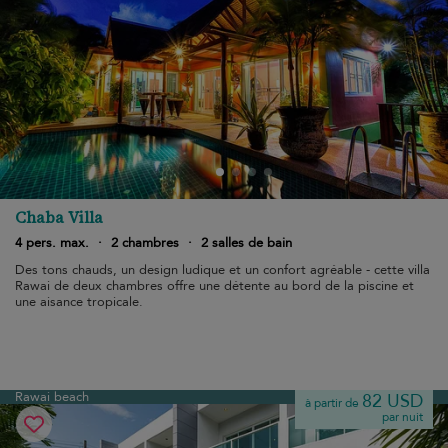
Chaba Villa
4 pers. max.
·
2 chambres
·
2 salles de bain
Des tons chauds, un design ludique et un confort agréable - cette villa
Rawai de deux chambres offre une détente au bord de la piscine et
une aisance tropicale.
Rawai beach
82 USD
à partir de
par nuit