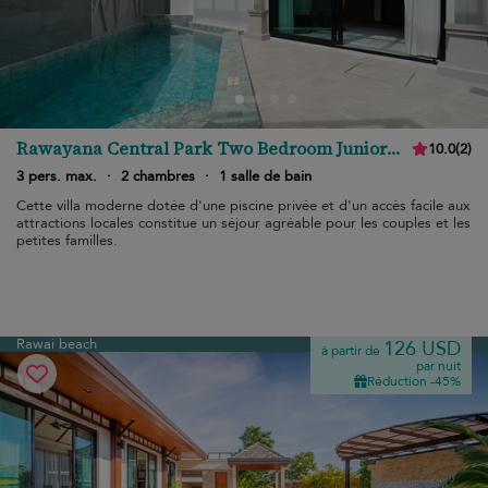
Rawayana Central Park Two Bedroom Junior
10.0
(
2
)
Villa
3 pers. max.
·
2 chambres
·
1 salle de bain
Cette villa moderne dotée d'une piscine privée et d'un accès facile aux
attractions locales constitue un séjour agréable pour les couples et les
petites familles.
Rawai beach
126 USD
à partir de
par nuit
Réduction -45%