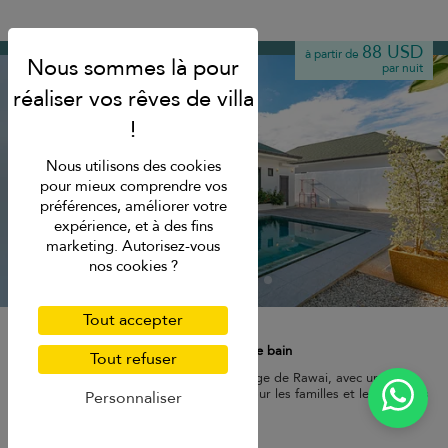
Rawai beach
88 USD
à partir de
par nuit
Nous utilisons des cookies
pour mieux comprendre vos
préférences, améliorer votre
expérience, et à des fins
marketing. Autorisez-vous
nos cookies ?
Tout accepter
Villa V35 Costa One
6 pers. max.
·
3 chambres
·
3 salles de bain
Tout refuser
Villa moderne avec piscine près de la plage de Rawai, avec une cour
privée et des chambres aérées, idéale pour les familles et les journées
Personnaliser
de plage détendues.