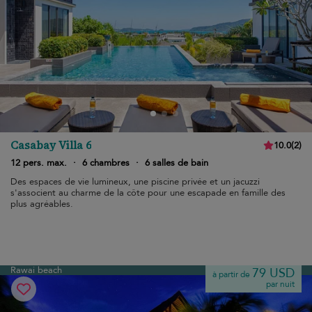
Casabay Villa 6
10.0
(
2
)
12 pers. max.
·
6 chambres
·
6 salles de bain
Des espaces de vie lumineux, une piscine privée et un jacuzzi
s'associent au charme de la côte pour une escapade en famille des
plus agréables.
Rawai beach
79 USD
à partir de
par nuit