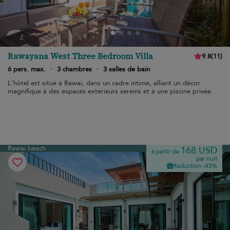
Rawayana West Three Bedroom Villa
9.8
(
11
)
6 pers. max.
·
3 chambres
·
3 salles de bain
L'hôtel est situé à Rawai, dans un cadre intime, alliant un décor
magnifique à des espaces extérieurs sereins et à une piscine privée.
Rawai beach
168 USD
à partir de
par nuit
Réduction -45%