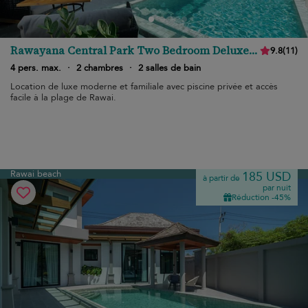
Rawayana Central Park Two Bedroom Deluxe
9.8
(
11
)
Villa
4 pers. max.
·
2 chambres
·
2 salles de bain
Location de luxe moderne et familiale avec piscine privée et accès
facile à la plage de Rawai.
Rawai beach
185 USD
à partir de
par nuit
Réduction -45%