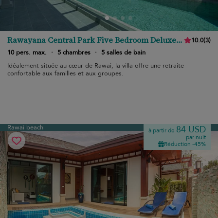
Rawayana Central Park Five Bedroom Deluxe
10.0
(
3
)
Villa
10 pers. max.
·
5 chambres
·
5 salles de bain
Idéalement située au cœur de Rawai, la villa offre une retraite
confortable aux familles et aux groupes.
Rawai beach
84 USD
à partir de
par nuit
Réduction -45%