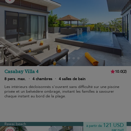
Casabay Villa 4
10.0
(
2
)
8 pers. max.
·
4 chambres
·
4 salles de bain
Les intérieurs décloisonnés s'ouvrent sans difficulté sur une piscine
privée et un belvédère ombragé, invitant les familles à savourer
chaque instant au bord de la plage.
Rawai beach
121 USD
à partir de
par nuit