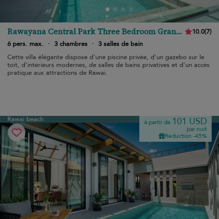
Rawayana Central Park Three Bedroom Grand
10.0
(
7
)
Deluxe Villa
6 pers. max.
·
3 chambres
·
3 salles de bain
Cette villa élégante dispose d'une piscine privée, d'un gazebo sur le
toit, d'intérieurs modernes, de salles de bains privatives et d'un accès
pratique aux attractions de Rawai.
Rawai beach
101 USD
à partir de
par nuit
Réduction -45%