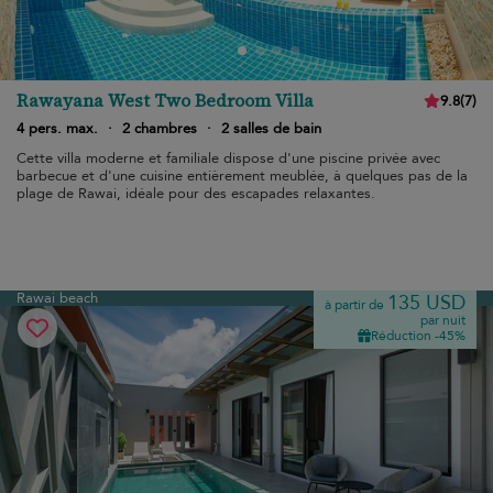
Rawayana West Two Bedroom Villa
9.8
(
7
)
4 pers. max.
·
2 chambres
·
2 salles de bain
Cette villa moderne et familiale dispose d'une piscine privée avec
barbecue et d'une cuisine entièrement meublée, à quelques pas de la
plage de Rawai, idéale pour des escapades relaxantes.
Rawai beach
135 USD
à partir de
par nuit
Réduction -45%