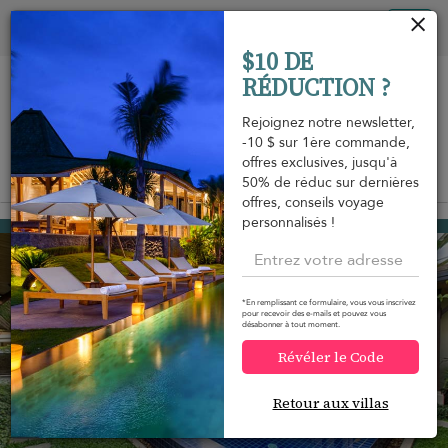
Vos paramètres de cookies
Tog
$10 DE
nav
RÉDUCTION ?
Rejoignez notre newsletter,
-10 $ sur 1ère commande,
offres exclusives, jusqu'à
Vue sur la carte
50% de réduc sur dernières
m
offres, conseils voyage
personnalisés !
Rawai beach
126 USD
à partir de
par nuit
*En remplissant ce formulaire, vous vous inscrivez
pour recevoir des e-mails et pouvez vous
désabonner à tout moment.
Révéler le Code
Retour aux villas