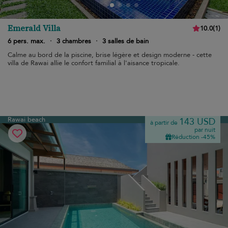
Emerald Villa
10.0
(
1
)
6 pers. max.
·
3 chambres
·
3 salles de bain
Calme au bord de la piscine, brise légère et design moderne - cette
villa de Rawai allie le confort familial à l'aisance tropicale.
Rawai beach
143 USD
à partir de
par nuit
Réduction -45%