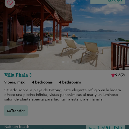
per night
Villa Phala 3
9.6
(
2
)
9 pers. max.
·
4 bedrooms
·
4 bathrooms
Situado sobre la playa de Patong, este elegante refugio en la ladera
ofrece una piscina infinita, vistas panorámicas al mar y un luminoso
salón de planta abierta para facilitar la estancia en familia.
Transfer
Naithon beach
1.590 USD
from