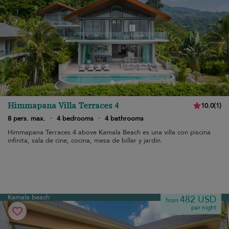
Himmapana Villa Terraces 4
10.0
(
1
)
8 pers. max.
·
4 bedrooms
·
4 bathrooms
Himmapana Terraces 4 above Kamala Beach es una villa con piscina
infinita, sala de cine, cocina, mesa de billar y jardín.
Kamala beach
482 USD
from
per night