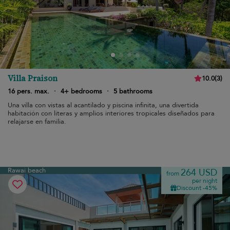
Villa Praison
10.0
(
3
)
16 pers. max.
·
4+ bedrooms
·
5 bathrooms
Una villa con vistas al acantilado y piscina infinita, una divertida
habitación con literas y amplios interiores tropicales diseñados para
relajarse en familia.
Rawai beach
264 USD
from
per night
Discount -45%