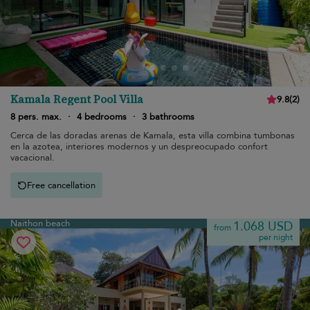
Kamala Regent Pool Villa
9.8
(
2
)
8 pers. max.
·
4 bedrooms
·
3 bathrooms
Cerca de las doradas arenas de Kamala, esta villa combina tumbonas
en la azotea, interiores modernos y un despreocupado confort
vacacional.
Free cancellation
Naithon beach
1.068 USD
from
per night