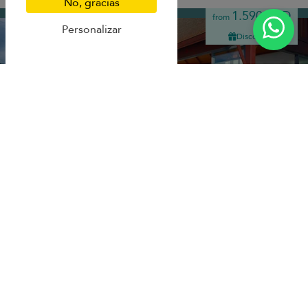
No, gracias
Naithon beach
1.590 USD
from
per night
Personalizar
Discount -10%
Villa Rodnaya
10.0
(
12
)
10 pers. max.
·
4 bedrooms
·
4 bathrooms
Un refinado refugio con vistas al mar que combina un salón de planta
abierta, una piscina infinita y la comodidad de una familia relajada a
pocos pasos de la playa de Naithon.
Breakfast