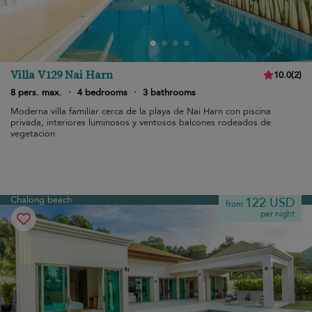
Villa V129 Nai Harn
10.0
(
2
)
8 pers. max.
·
4 bedrooms
·
3 bathrooms
Moderna villa familiar cerca de la playa de Nai Harn con piscina
privada, interiores luminosos y ventosos balcones rodeados de
vegetación.
Chalong beach
122 USD
from
per night