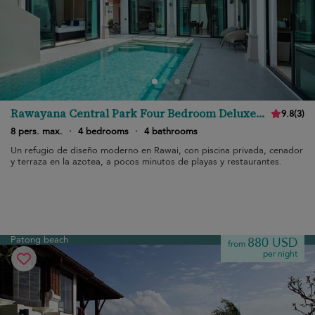
Rawayana Central Park Four Bedroom Deluxe
9.8
(
3
)
Villa
8 pers. max.
·
4 bedrooms
·
4 bathrooms
Un refugio de diseño moderno en Rawai, con piscina privada, cenador
y terraza en la azotea, a pocos minutos de playas y restaurantes.
Patong beach
880 USD
from
per night