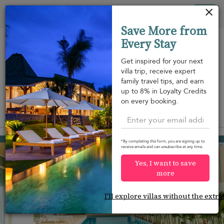
Panel de gestión de cookies
Tog
Save More from
nav
Every Stay
Get inspired for your next
villa trip, receive expert
family travel tips, and earn
A pie de
Frente a la
Piscina
up to 8% in Loyalty Credits
m
playa
playa
on every booking.
View on map
Nai Harn beach
81 USD
from
*By completing this form, you are signing up to
receive emails and can unsubscribe at any time.
per night
Yes, I want to save
more
I'll explore villas without the extra