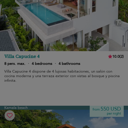
Villa Capucine 4
10.0
(
2
)
8 pers. max.
·
4 bedrooms
·
4 bathrooms
Villa Capucine 4 dispone de 4 lujosas habitaciones, un salón con
cocina moderna y una terraza exterior con vistas al bosque y piscina
infinita.
Kamala beach
550 USD
from
per night