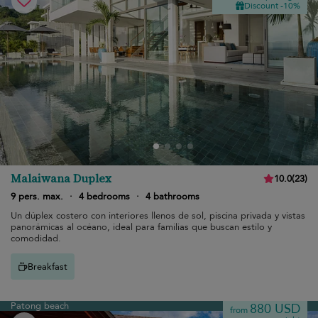
Discount -10%
Malaiwana Duplex
10.0
(
23
)
9 pers. max.
·
4 bedrooms
·
4 bathrooms
Un dúplex costero con interiores llenos de sol, piscina privada y vistas
panorámicas al océano, ideal para familias que buscan estilo y
comodidad.
Breakfast
Patong beach
880 USD
from