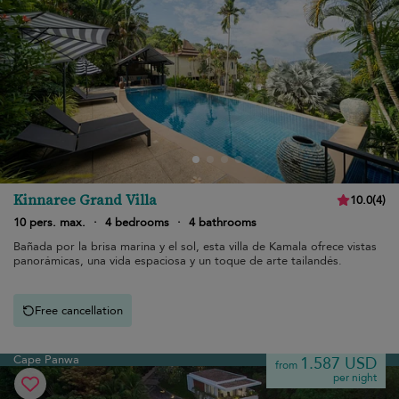
Kinnaree Grand Villa
10.0
(
4
)
10 pers. max.
·
4 bedrooms
·
4 bathrooms
Bañada por la brisa marina y el sol, esta villa de Kamala ofrece vistas
panorámicas, una vida espaciosa y un toque de arte tailandés.
Free cancellation
Cape Panwa
1.587 USD
from
per night