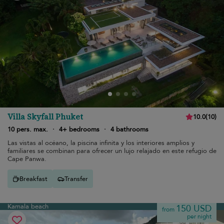
Villa Skyfall Phuket
10.0
(
10
)
10 pers. max.
·
4+ bedrooms
·
4 bathrooms
Las vistas al océano, la piscina infinita y los interiores amplios y
familiares se combinan para ofrecer un lujo relajado en este refugio de
Cape Panwa.
Breakfast
Transfer
Kamala beach
150 USD
from
per night