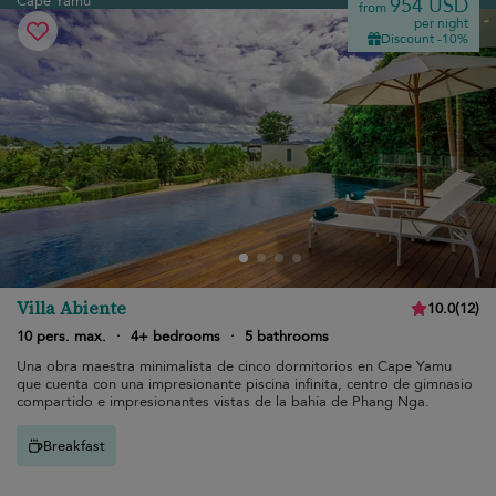
Cape Yamu
954 USD
from
per night
Discount -10%
Villa Abiente
10.0
(
12
)
10 pers. max.
·
4+ bedrooms
·
5 bathrooms
Una obra maestra minimalista de cinco dormitorios en Cape Yamu
que cuenta con una impresionante piscina infinita, centro de gimnasio
compartido e impresionantes vistas de la bahía de Phang Nga.
Breakfast