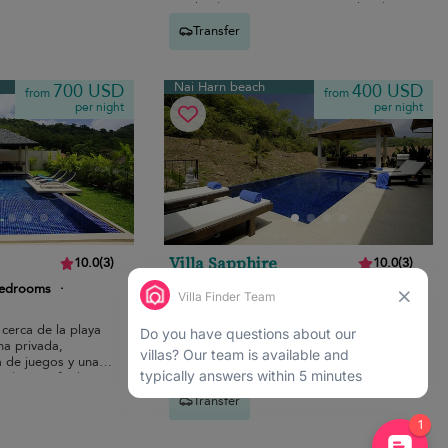
 vacaciones
resplandeciente y espaciosas salas de
estar invitan a pasar momentos de
Transfer
vacaciones tranquilos.
Nai Harn beach
700 USD
400 USD
from
from
per night
per night
Villa Sapphire
10.0
(
3
)
10.0
(
3
)
bedrooms
·
8 pers. max.
·
4 bedrooms
·
3 bathrooms
 cerca de la playa
Villa cálida y acogedora cerca de la playa
na privada,
de Nai Harn, con piscina privada, salón
a de juegos y una
de planta abierta y un ambiente
da para facilitar
vacacional relajado.
po.
Transfer