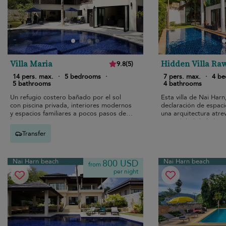
Villa Maria
Hidden Villa Ra
9.8
(
5
)
14 pers. max.
·
5 bedrooms
·
7 pers. max.
·
4 b
5 bathrooms
4 bathrooms
Un refugio costero bañado por el sol
Esta villa de Nai Harn
con piscina privada, interiores modernos
declaración de espaci
y espacios familiares a pocos pasos de
una arquitectura atrev
la playa de Nai Harn.
comodidad de la brisa
privada pensada para 
Transfer
Nai Harn beach
Nai Harn beach
800 USD
from
per night