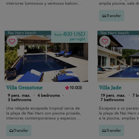
interiores luminosos y ventosos balcones
amplia piscina, sala d
rodeados de vegetación.
soleadas.
Transfer
Nai Harn beach
Nai Harn beach
400 USD
from
per night
Villa Gemstone
Villa Jade
10.0
(
3
)
9 pers. max.
·
4 bedrooms
·
19 pers. max.
·
7 
3 bathrooms
7 bathrooms
Una relajada escapada tropical cerca de
Escápese a un paraís
la playa de Nai Harn con piscina privada,
la playa de Nai Harn 
interiores contemporáneos y espaciosa
a la piscina, amplias 
vida familiar.
pensados para vivir en
esfuerzo.
Transfer
Transfer