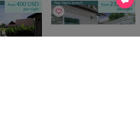
Nai Harn beach
400 USD
233 USD
from
from
per night
per night
i
Jasmine Villa
10.0
(
4
)
edrooms
·
4 pers. max.
·
2 bedrooms
·
2 bathrooms
ia tropical con una
Encantador refugio tropical cerca de la
icios para toda la
playa de Nai Harn con piscina privada,
os de la playa de
exuberante jardín y luminosos y
acogedores interiores para una relajante
escapada a la isla.
214 USD
from
per night