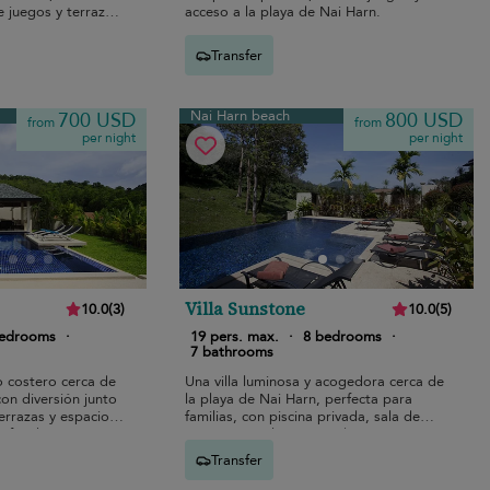
e juegos y terrazas
acceso a la playa de Nai Harn.
Transfer
Nai Harn beach
700 USD
800 USD
from
from
per night
per night
Villa Sunstone
10.0
(
3
)
10.0
(
5
)
bedrooms
·
19 pers. max.
·
8 bedrooms
·
7 bathrooms
o costero cerca de
Una villa luminosa y acogedora cerca de
con diversión junto
la playa de Nai Harn, perfecta para
terrazas y espacios
familias, con piscina privada, sala de
 familia sin
juegos y amplias zonas de estar.
Transfer