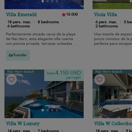
Villa Emerald
Viola Villa
10.0
(
4
)
18 pers. max.
·
8 bedrooms
·
6 pers. max.
·
3 b
6 bathrooms
2 bathrooms
Perfectamente situada cerca de la playa
Una mezcla de espacio
de Nai Harn, esta elegante villa cuenta
pocos minutos de la p
con piscina privada, terrazas soleadas y
perfecta para escapad
cálidos interiores modernos para
estancias familiares.
Transfer
Nai Harn beach
Nai Harn beach
4.150 USD
from
per night
Villa W Luxury
Villa W Collectio
14 pers. max.
·
7 bedrooms
·
18 pers. max.
·
9 