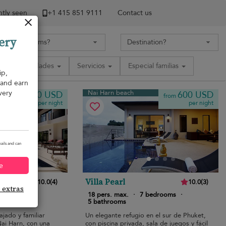
tly seen
+1 ​415 851 9111
Contact us
ery
Comodidades
Servicios
Especial familias
ip,
, and earn
very
Nai Harn beach
800 USD
600 USD
from
from
per night
per night
ails and can
e
Villa Pearl
10.0
(
4
)
10.0
(
3
)
e extras
bedrooms
·
18 pers. max.
·
7 bedrooms
·
5 bathrooms
ajado y familiar
Un elegante refugio en el sur de Phuket,
Nai Harn, con una
con piscina privada, sala de juegos y fácil