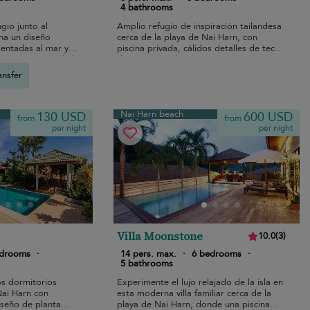
4 bathrooms
gio junto al
Amplio refugio de inspiración tailandesa
na un diseño
cerca de la playa de Nai Harn, con
ientadas al mar y
piscina privada, cálidos detalles de teca,
 pocos minutos de la
diseño acogedor y restaurantes
cercanos.
ansfer
Nai Harn beach
130 USD
600 USD
from
from
per night
per night
Villa Moonstone
10.0
(
3
)
edrooms
·
14 pers. max.
·
6 bedrooms
·
5 bathrooms
os dormitorios
Experimente el lujo relajado de la isla en
Nai Harn con
esta moderna villa familiar cerca de la
iseño de planta
playa de Nai Harn, donde una piscina