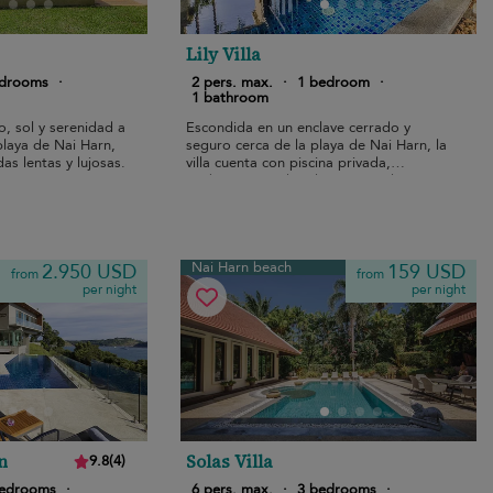
Lily Villa
edrooms
·
2 pers. max.
·
1 bedroom
·
1 bathroom
, sol y serenidad a
Escondida en un enclave cerrado y
laya de Nai Harn,
seguro cerca de la playa de Nai Harn, la
as lentas y lujosas.
villa cuenta con piscina privada,
exuberante jardín, decoración de
inspiración balinesa y un ventoso salón
de planta abierta.
Nai Harn beach
2.950 USD
159 USD
from
from
per night
per night
n
Solas Villa
9.8
(
4
)
bedrooms
·
6 pers. max.
·
3 bedrooms
·