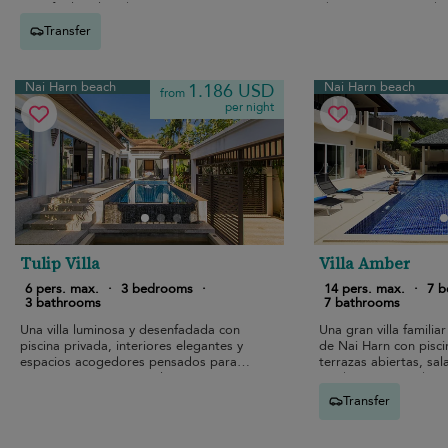
para facilitar la vida.
abierta y un ritmo de
tranquilo y fácil.
Transfer
Nai Harn beach
Nai Harn beach
1.186 USD
from
per night
Tulip Villa
Villa Amber
6 pers. max.
·
3 bedrooms
·
14 pers. max.
·
7 
3 bathrooms
7 bathrooms
Una villa luminosa y desenfadada con
Una gran villa familiar
piscina privada, interiores elegantes y
de Nai Harn con pisci
espacios acogedores pensados para
terrazas abiertas, sal
unas vacaciones tropicales sin prisas.
moderna cocina diseña
las vacaciones en gru
Transfer