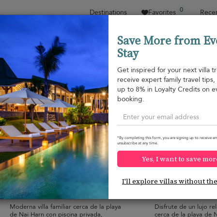
0
Destinations
Favorites
Recen
Save More from Ev
Stay
Sort by
Price range
Collecciones
Location
Get inspired for your next villa tr
receive expert family travel tips
Nai Harn beach
up to 8% in Loyalty Credits on e
Nai Harn beach
81 USD
from
booking.
per night
*By completing this form, you are signing up to receive em
unsubscribe at any time.
Yes, I want to save mor
Villa V129 Nai Harn
Villa Opal
10.0
(
2
)
I'll explore villas without th
8 pers. max.
·
4 bedrooms
·
18 pers. max.
·
8 
3 bathrooms
7 bathrooms
Moderna villa familiar cerca de la playa
Disfrute de un lujo rel
de Nai Harn con piscina privada,
cerca de la playa de 