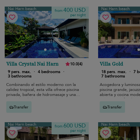
Nai Harn beach
Nai Harn beach
400 USD
from
per night
Villa Crystal Nai Harn
Villa Gold
10.0
(
4
)
9 pers. max.
·
4 bedrooms
·
18 pers. max.
·
7 
3 bathrooms
7 bathrooms
Combinando el estilo moderno con la
Acogedora y luminosa,
calidez tropical, esta villa ofrece piscina
piscina grande, jacuzz
privada, bañera de hidromasaje y una
abierta y cocina mode
acogedora habitación con literas para
estancias en familia o
estancias familiares tranquilas cerca de
Transfer
Transfer
la playa de Nai Harn.
Nai Harn beach
Nai Harn beach
600 USD
from
per night