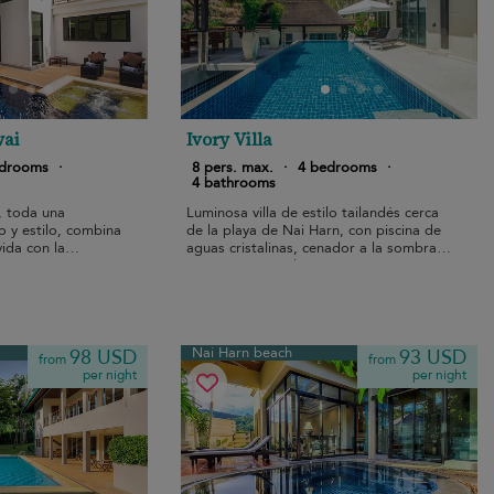
wai
Ivory Villa
edrooms
·
8 pers. max.
·
4 bedrooms
·
4 bathrooms
, toda una
Luminosa villa de estilo tailandés cerca
o y estilo, combina
de la playa de Nai Harn, con piscina de
ida con la
aguas cristalinas, cenador a la sombra y
 y una piscina
serenas vistas a la montaña para
las tardes de ocio.
relajarse en familia.
Nai Harn beach
98 USD
93 USD
from
from
per night
per night