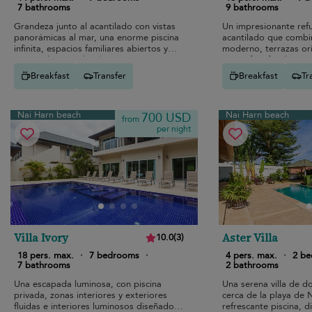
7 bathrooms
9 bathrooms
Grandeza junto al acantilado con vistas
Un impresionante refu
panorámicas al mar, una enorme piscina
acantilado que combi
infinita, espacios familiares abiertos y
moderno, terrazas or
personal especializado para una
un confort familiar a
escapada de lujo.
playa de Nai Harn.
Breakfast
Transfer
Breakfast
Tr
Nai Harn beach
Nai Harn beach
700 USD
from
per night
Villa Ivory
Aster Villa
10.0
(
3
)
18 pers. max.
·
7 bedrooms
·
4 pers. max.
·
2 b
7 bathrooms
2 bathrooms
Una escapada luminosa, con piscina
Una serena villa de d
privada, zonas interiores y exteriores
cerca de la playa de 
fluidas e interiores luminosos diseñados
refrescante piscina, d