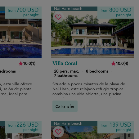
Nai Harn beach
700 USD
800 USD
from
from
per night
per night
Villa Coral
10.0
(
1
)
10.0
(
4
)
bedrooms
·
20 pers. max.
·
8 bedrooms
·
7 bathrooms
 esta villa ofrece
Situado a pocos minutos de la playa de
i, salón de planta
Nai Harn, este relajado refugio tropical
rna, ideal para
combina una vida abierta, una piscina
 en grupo.
privada y espacios para divertidos
momentos en familia.
Transfer
Nai Harn beach
226 USD
139 USD
from
from
per night
per night