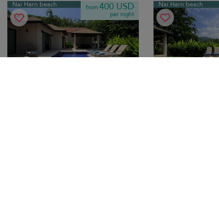
Nai Harn beach
Nai Harn beach
400 USD
from
per night
Villa Onyx
Villa Ruby Rawa
10.0
(
3
)
8 pers. max.
·
4 bedrooms
·
6 pers. max.
·
3 b
3 bathrooms
2 bathrooms
Experimente la serenidad de la vida
Disfrute de la eleganc
isleña cerca de la playa de Nai Harn con
piscina privada y serv
una villa que ofrece relajación junto a la
familia a pocos minut
piscina y un moderno diseño orientado a
Nai Harn.
la familia.
Transfer
Transfer
Nai Harn beach
Nai Harn beach
199 USD
from
per night