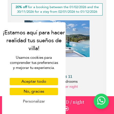
20% off
for a booking between the 01/02/2026 and the
30/11/2026 for a stay from 02/01/2026 to 01/12/2026
Usamos cookies para
comprender tus preferencias
y mejorar tu experiencia.
Villa Ocean's 11
Aceptar todo
Cape Yamu - 6 bedrooms
from 1.781 USD per night
No, gracias
1.2 km
Personalizar
from
1059
954 USD
/ night
Enquire