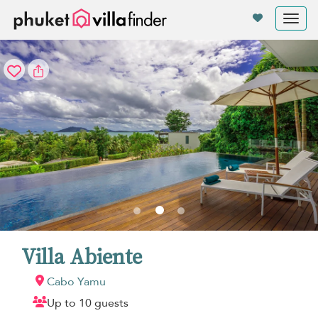
Panel de gestión de cookies
Tog
nav
Villa Abiente
Cabo Yamu
Up to 10 guests