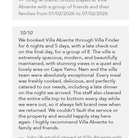
Greg M
(Reino Unido) stayed at Villa
Abiente with a group of friends and their
families from 01/02/2026 to 07/02/2026
10
/
10
We booked Villa Abiente through Villa Finder
for 6 nights and 5 days, with a late check-out
on the final day, for a group of 8. The villa is
extremely spacious, modern, and beautifully
maintained, with stunning views in a quiet and
lovely area on Cape Yamu. Nam and the villa
team were absolutely exceptional. Every meal
was freshly cooked, delicious, and perfectly
catered to our needs, including a late dinner
on the night we arrived. The staff also cleaned
the entire villa top to bottom every day while
we were out, so it always felt brand new when
we returned. We couldn’t fault the service or
the property and would happily stay here
again. I highly recommend Villa Abiente to
family and friends.
John
(Australia) stayed at Villa Abiente with