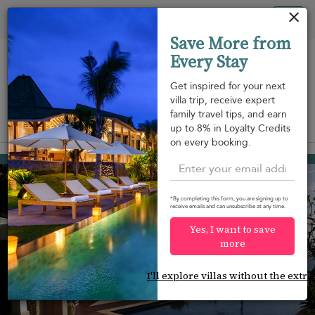
Panel de gestión de cookies
Tog
Save More from
nav
Every Stay
Get inspired for your next
villa trip, receive expert
family travel tips, and earn
View on map
up to 8% in Loyalty Credits
m
on every booking.
Patong beach
880 USD
from
per night
*By completing this form, you are signing up to
receive emails and can unsubscribe at any time.
Yes, I want to save
more
I'll explore villas without the extra