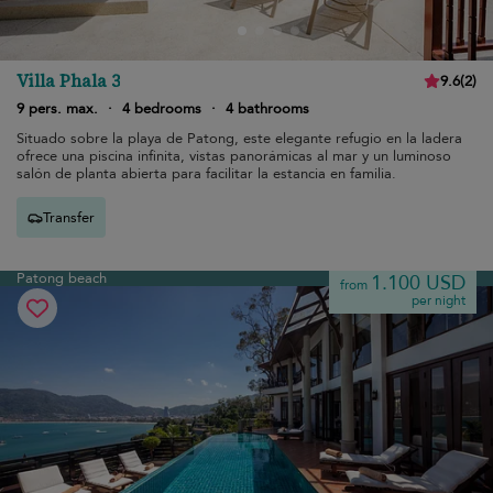
Villa Phala 3
9.6
(
2
)
9 pers. max.
·
4 bedrooms
·
4 bathrooms
Situado sobre la playa de Patong, este elegante refugio en la ladera
ofrece una piscina infinita, vistas panorámicas al mar y un luminoso
salón de planta abierta para facilitar la estancia en familia.
Transfer
Patong beach
1.100 USD
from
per night