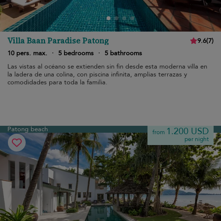
Villa Baan Paradise Patong
9.6
(
7
)
10 pers. max.
·
5 bedrooms
·
5 bathrooms
Las vistas al océano se extienden sin fin desde esta moderna villa en
la ladera de una colina, con piscina infinita, amplias terrazas y
comodidades para toda la familia.
Patong beach
1.200 USD
from
per night