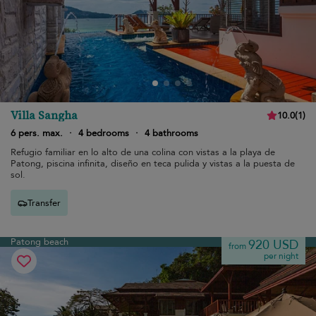
Villa Sangha
10.0
(
1
)
6 pers. max.
·
4 bedrooms
·
4 bathrooms
Refugio familiar en lo alto de una colina con vistas a la playa de
Patong, piscina infinita, diseño en teca pulida y vistas a la puesta de
sol.
Transfer
Patong beach
920 USD
from
per night