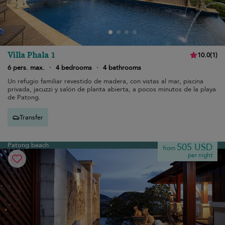
Villa Phala 1
10.0
(
1
)
6 pers. max.
·
4 bedrooms
·
4 bathrooms
Un refugio familiar revestido de madera, con vistas al mar, piscina
privada, jacuzzi y salón de planta abierta, a pocos minutos de la playa
de Patong.
Transfer
Patong beach
505 USD
from
per night