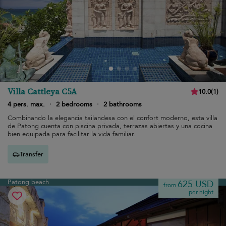
Villa Cattleya C5A
10.0
(
1
)
4 pers. max.
·
2 bedrooms
·
2 bathrooms
Combinando la elegancia tailandesa con el confort moderno, esta villa
de Patong cuenta con piscina privada, terrazas abiertas y una cocina
bien equipada para facilitar la vida familiar.
Transfer
Patong beach
625 USD
from
per night