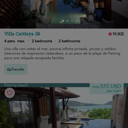
Villa Cattleya 5B
10.0
(
2
)
4 pers. max.
·
2 bedrooms
·
2 bathrooms
Una villa con vistas al mar, piscina infinita privada, jacuzzi y cálidos
interiores de inspiración tailandesa, a un paso de la playa de Patong
para una relajada escapada familiar.
Transfer
Patong beach
515 USD
from
per night