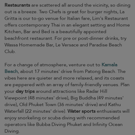
Restaurants
are scattered all around the vicinity, so dining
out is a breeze. Two Chefs is great for burger nights, La
Gritta is our to-go venue for Italian fare, Lim's Restaurant
offers contemporary Thai in an elegant setting and Home
Kitchen, Bar and Bed is a beautifully appointed
beachfront restaurant. For pre or post-dinner drinks, try
Wassa Homemade Bar, Le Versace and Paradise Beach
Club.
For a change of atmosphere, venture out to
Kamala
Beach
, about 17 minutes' drive from Patong Beach. The
vibes here are quieter and more relaxed, and its coasts
are peppered with an array of family-friendly venues. Plan
your
day trips
around attractions like Radar Hill
Viewpoint (48 minutes' drive), Big Buddha (49 minutes'
drive), Old Phuket Town (36 minutes' drive) and Kathu
Waterfall (22 minutes' drive).
Water sports
enthusiasts will
enjoy snorkeling or scuba diving with recommended
operators like Bubba Diving Phuket and Infinity Ocean
Diving.