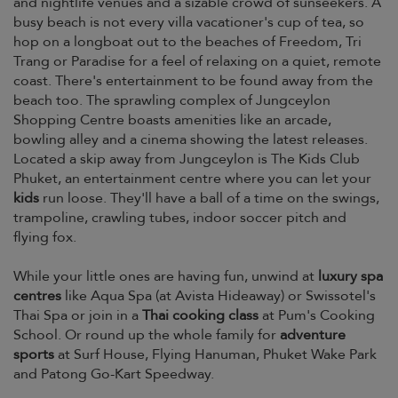
and nightlife venues and a sizable crowd of sunseekers. A
busy beach is not every villa vacationer's cup of tea, so
hop on a longboat out to the beaches of Freedom, Tri
Trang or Paradise for a feel of relaxing on a quiet, remote
coast. There's entertainment to be found away from the
beach too. The sprawling complex of Jungceylon
Shopping Centre boasts amenities like an arcade,
bowling alley and a cinema showing the latest releases.
Located a skip away from Jungceylon is The Kids Club
Phuket, an entertainment centre where you can let your
kids
run loose. They'll have a ball of a time on the swings,
trampoline, crawling tubes, indoor soccer pitch and
flying fox.
While your little ones are having fun, unwind at
luxury spa
centres
like Aqua Spa (at Avista Hideaway) or Swissotel's
Thai Spa or join in a
Thai cooking class
at Pum's Cooking
School. Or round up the whole family for
adventure
sports
at Surf House, Flying Hanuman, Phuket Wake Park
and Patong Go-Kart Speedway.