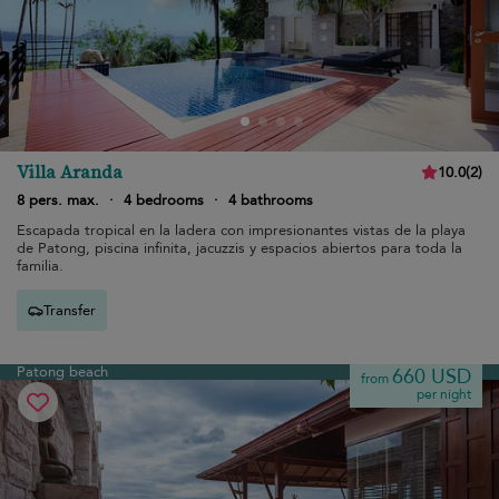
Villa Aranda
10.0
(
2
)
8 pers. max.
·
4 bedrooms
·
4 bathrooms
Escapada tropical en la ladera con impresionantes vistas de la playa
de Patong, piscina infinita, jacuzzis y espacios abiertos para toda la
familia.
Transfer
Patong beach
660 USD
from
per night