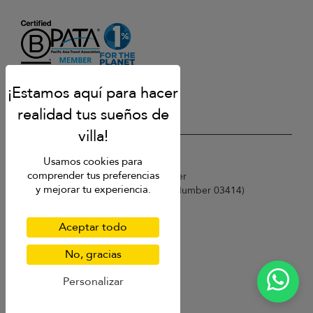
USD $
es Español
Usamos cookies para
comprender tus preferencias
Copyright © 2026 Phuket Villa Finder
y mejorar tu experiencia.
Singapore Tourism Board (
Licence Number 03414
)
Terms of Use
Privacy Policy
Aceptar todo
Cookies
Site map
No, gracias
Personalizar