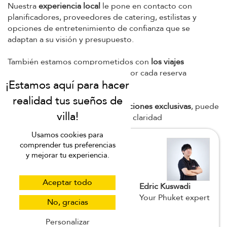
para bodas en Phuket, cada una de ellas elegida por
su
espacio, distribución y adecuación al evento
. Se trata de
villas que funcionan no solo visualmente, sino también en
la práctica para celebraciones reales.
Desde su primera consulta, nuestro equipo le ofrece
asistencia personalizada para la planificación,
ayudándole
a navegar por las opciones de villas, la
logística de los invitados y la configuración del evento sin
estrés innecesario.
Nuestra
experiencia local
le pone en contacto con
Usamos cookies para
planificadores, proveedores de catering, estilistas y
comprender tus preferencias
opciones de entretenimiento de confianza que se
y mejorar tu experiencia.
adaptan a su visión y presupuesto.
También estamos comprometidos con
los viajes
Aceptar todo
sostenibles
, plantando un árbol por cada reserva
No, gracias
realizada.
Personalizar
Y con
precios transparentes y opciones exclusivas
, puede