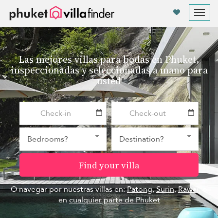
Panel de gestión de cookies
Tog
nav
Las mejores villas para bodas en Phuket,
inspeccionadas y seleccionadas a mano para
usted
Find your villa
O navegar por nuestras villas en:
Patong
,
Surin
,
Rawai
, o
en
cualquier parte de Phuket