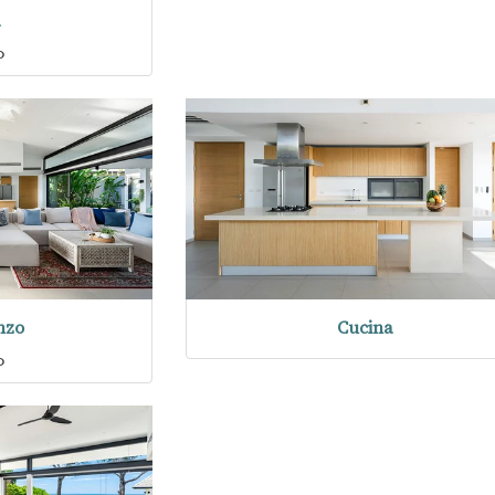
a
o
nzo
Cucina
o