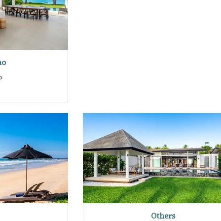
no
o
Others