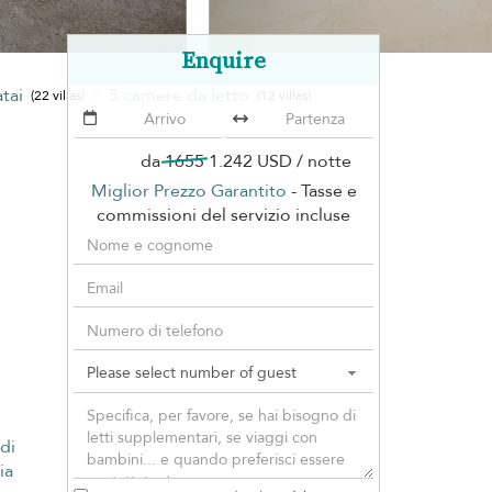
Enquire
atai
5 camere da letto
(22 villas)
(12 villas)
da
1655
1.242 USD
/ notte
Miglior Prezzo Garantito
- Tasse e
commissioni del servizio incluse
 di
ia