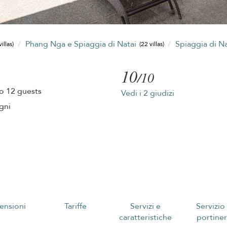
Phang Nga e Spiaggia di Natai
Spiaggia di N
villas)
(22 villas)
10
/10
o 12 guests
Vedi i 2 giudizi
gni
ensioni
Tariffe
Servizi e
Servizio
caratteristiche
portiner