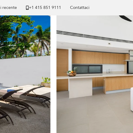
di recente
+1 ​415 851 9111
Contattaci