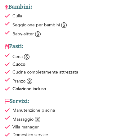
Bambini:
Culla
Seggiolone per bambini
Baby-sitter
Pasti:
Cena
Cuoco
Cucina completamente attrezzata
Pranzo
Colazione
incluso
Servizi:
Manutenzione piscina
Massaggio
Villa manager
Domestico
service