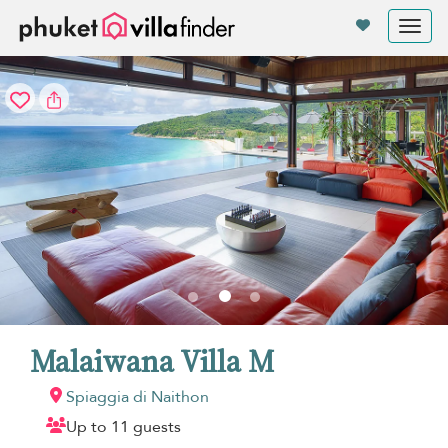
Pannello di gestione dei cookies
Tog
nav
Malaiwana Villa M
Spiaggia di Naithon
Up to 11 guests