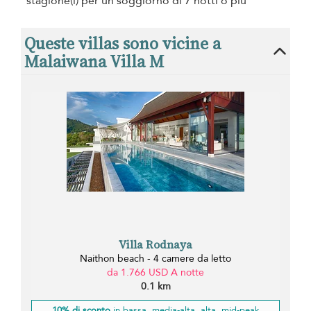
stagione(i) per un soggiorno di 7 notti o più
Queste villas sono vicine a
Malaiwana Villa M
Villa Rodnaya
Naithon beach - 4 camere da letto
da 1.766 USD A notte
0.1 km
10% di sconto
in bassa, media-alta, alta, mid-peak