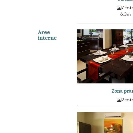
7 fot
6.3m
Aree
interne
Zona pra
2 fot