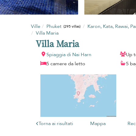
Ville
Phuket
Karon, Kata, Rawai, P
(295 villas)
Villa Maria
Villa Maria
Spiaggia di Nai Harn
Up t
5 camere da letto
5 ba
Torna ai risultati
Mappa
Rec