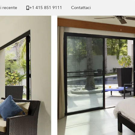
di recente
+1 ​415 851 9111
Contattaci