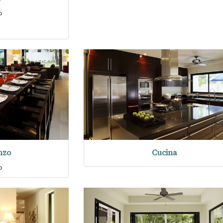
o
nzo
Cucina
o