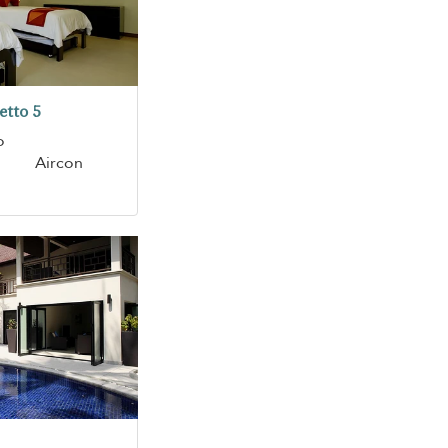
etto 5
o
Aircon
a