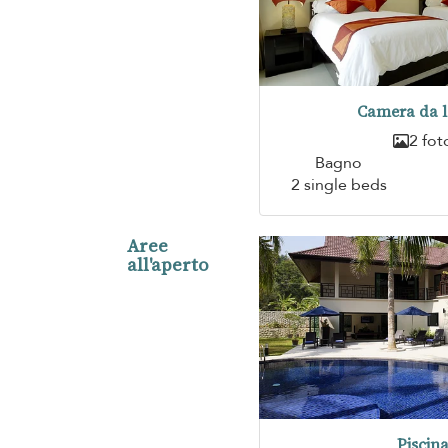
Camera da l
2 fot
Bagno
2 single beds
Aree
all'aperto
Piscin