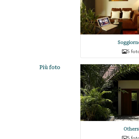
Soggiorn
5 fot
Più foto
Others
5 fot