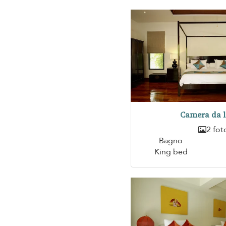
Camera da l
2 fot
Bagno
King bed