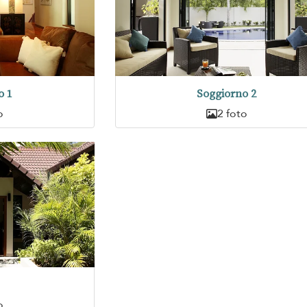
o 1
Soggiorno 2
o
2 foto
o