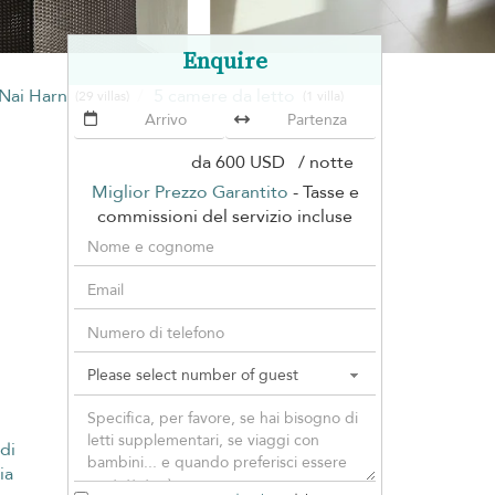
Enquire
 Nai Harn
5 camere da letto
(29 villas)
(1 villa)
da
600 USD
/ notte
Miglior Prezzo Garantito
- Tasse e
commissioni del servizio incluse
 di
ia