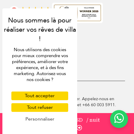
Note
4.9
Nous utilisons des cookies
pour mieux comprendre vos
préférences, améliorer votre
expérience, et à des fins
marketing. Autorisez-vous
nos cookies ?
USD $
fr Français
Tout accepter
Copyright © 2026 Phuket Villa Finder. Appelez-nous en
France au 01 78 90 04 96 ou à Phuket +66 60 003 5911.
Tout refuser
Conditions d'utilisation
Personnaliser
à partir de
600 USD
/ nuit
Politique de confidentialité
Cookies
Réserver
Plan du site