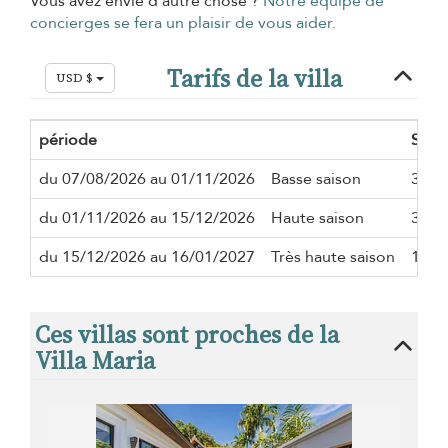
Vous avez envie d'autre chose ?
Notre équipe de
concierges se fera un plaisir de vous aider.
Tarifs de la villa
USD $
période
Séjo
du 07/08/2026 au 01/11/2026
Basse saison
3 nui
du 01/11/2026 au 15/12/2026
Haute saison
3 nui
du 15/12/2026 au 16/01/2027
Très haute saison
10 nu
Ces villas sont proches de la
Villa Maria