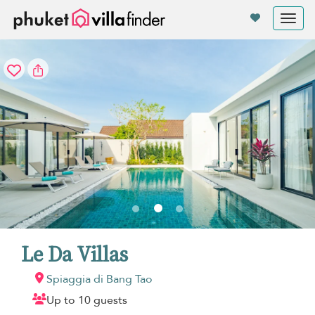
Pannello di gestione dei cookies
Tog
nav
Le Da Villas
Spiaggia di Bang Tao
Up to 10 guests