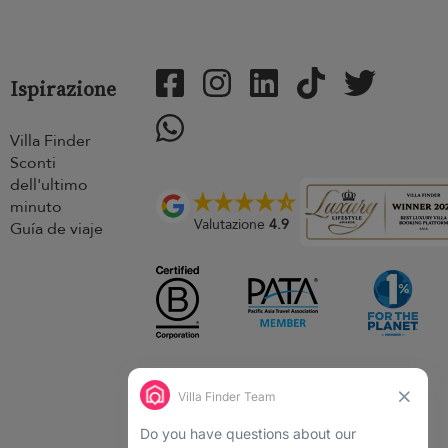
Ispirazione
Villa Finder
Sconti
dell'ultimo
minuto
Valutazione
4.9
Guía de viaje