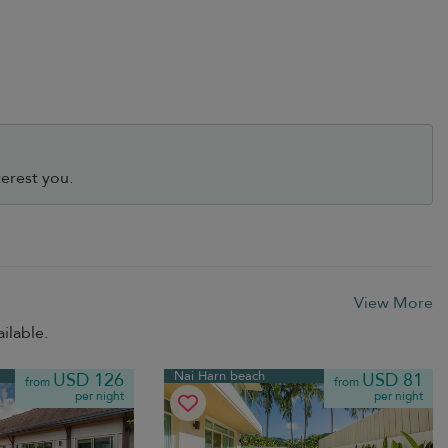
erest you.
View More
ilable.
Nai Harn beach
USD 126
USD 81
from
from
per night
per night