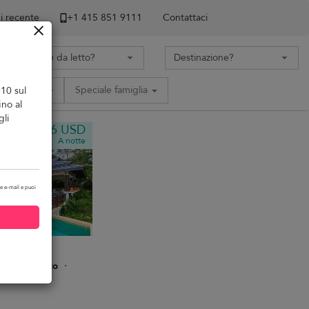
di recente
+1 ​415 851 9111
Contattaci
Servizi
Speciale famiglia
$10 sul
ino al
gli
186 USD
da
A notte
e e-mail e puoi
amere da letto
·