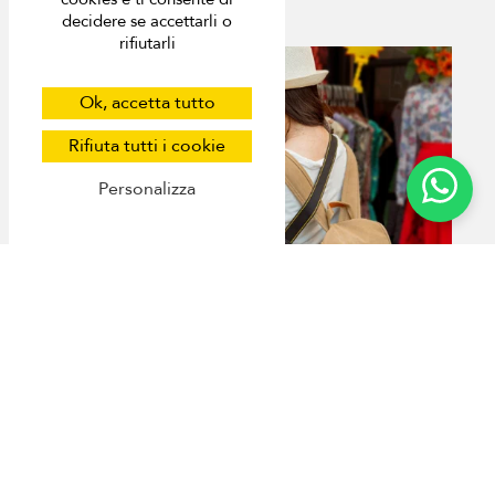
Phuket
decidere se accettarli o
rifiutarli
Ok, accetta tutto
Rifiuta tutti i cookie
Personalizza
Fai shopping fino allo sfinimento! I 10
migliori posti per fare shopping a Phuket