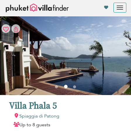
Pannello di gestione dei cookies
Tog
nav
Villa Phala 5
Spiaggia di Patong
Up to 8 guests