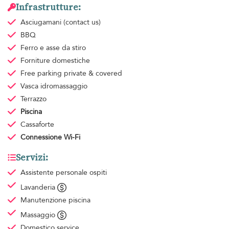
Infrastrutture:
Asciugamani
(contact us)
BBQ
Ferro e asse da stiro
Forniture domestiche
Free parking
private & covered
Vasca idromassaggio
Terrazzo
Piscina
Cassaforte
Connessione Wi-Fi
Servizi:
Assistente personale ospiti
Lavanderia
Manutenzione piscina
Massaggio
Domestico
service