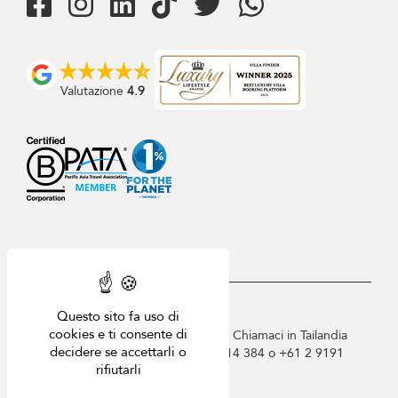
Valutazione
4.9
USD $
it Italiano
Questo sito fa uso di
cookies e ti consente di
Copyright © 2026 Villa-Phuket.com. Chiamaci in Tailandia
decidere se accettarli o
+66 60 003 5911 / Australia 1300 014 384 o +61 2 9191
rifiutarli
7419 / Singapore +65 6871 8993.
Termini di utilizzo