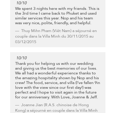
10
/
10
We spent 3 nights here with my friends. This is
the 3rd time I came back to Phuket and used
similar services this year. Nop and his team
was very nice, polite, friendly, and helpful.
Thuy Mihn Pham
(Viêt Nam) a séjourné en
couple dans la Villa Minh du 30/11/2015 au
03/12/2015
10
/
10
Thank you for helping us with our wedding
and giving us the best memories of our lives.
We all had a wonderful experience thanks to
the amazing hospitality shown by Nop and his
crew! The food, service, and villa (I’ve fallen 9in
love with the view since our first day!) was
perfect and I hope to visit again in the future
for our anniversary. With Love, Joanne & Jeff.
Joanne Jian
(R.A.S. chinoise de Hong
Kong) a séjourné en couple dans la Villa Minh