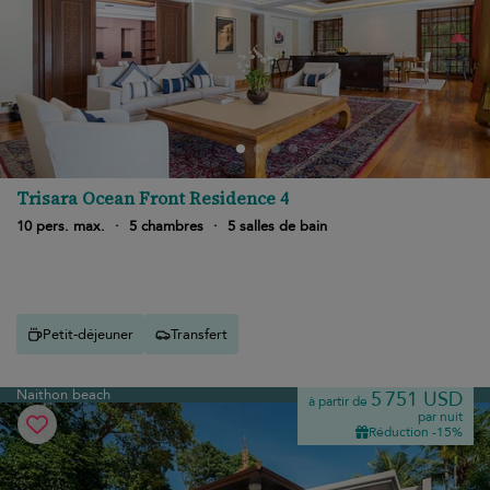
Trisara Ocean Front Residence 4
10 pers. max.
·
5 chambres
·
5 salles de bain
Petit-déjeuner
Transfert
Naithon beach
5 751 USD
à partir de
par nuit
Réduction -15%