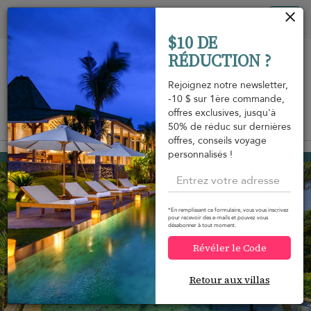
Vos paramètres de cookies
Tog
$10 DE
nav
RÉDUCTION ?
Rejoignez notre newsletter,
-10 $ sur 1ère commande,
offres exclusives, jusqu'à
Vue sur la carte
50% de réduc sur dernières
m
offres, conseils voyage
personnalisés !
Naithon beach
1 068 USD
à partir de
par nuit
*En remplissant ce formulaire, vous vous inscrivez
pour recevoir des e-mails et pouvez vous
désabonner à tout moment.
Révéler le Code
Retour aux villas