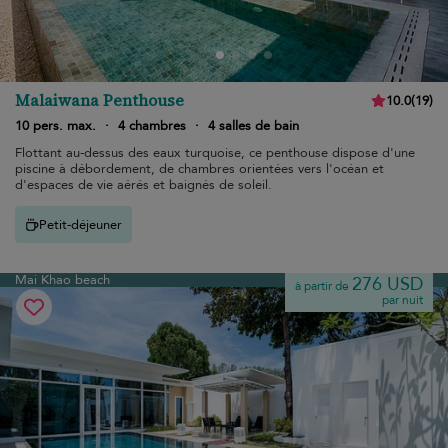
Malaiwana Penthouse
10.0
(
19
)
10 pers. max.
·
4 chambres
·
4 salles de bain
Flottant au-dessus des eaux turquoise, ce penthouse dispose d'une
piscine à débordement, de chambres orientées vers l'océan et
d'espaces de vie aérés et baignés de soleil.
Petit-déjeuner
Mai Khao beach
276 USD
à partir de
par nuit