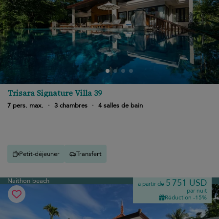
Trisara Signature Villa 39
7 pers. max.
·
3 chambres
·
4 salles de bain
Petit-déjeuner
Transfert
Naithon beach
5 751 USD
à partir de
par nuit
Réduction -15%