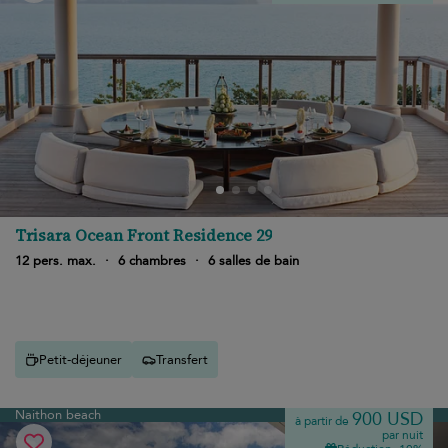
Trisara Ocean Front Residence 29
12 pers. max.
·
6 chambres
·
6 salles de bain
Petit-déjeuner
Transfert
Naithon beach
900 USD
à partir de
par nuit