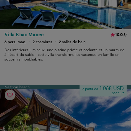
Villa Khao Manee
10.0
(
3
)
6 pers. max.
·
2 chambres
·
2 salles de bain
Des intérieurs lumineux, une piscine privée étincelante et un murmure
à l'écart du sable : cette villa transforme les vacances en famille en
souvenirs inoubliables.
Naithon beach
1 068 USD
à partir de
par nuit