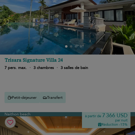
Trisara Signature Villa 24
7 pers. max.
·
3 chambres
·
3 salles de bain
Petit-déjeuner
Transfert
Naithon beach
7 366 USD
à partir de
par nuit
Réduction -15%