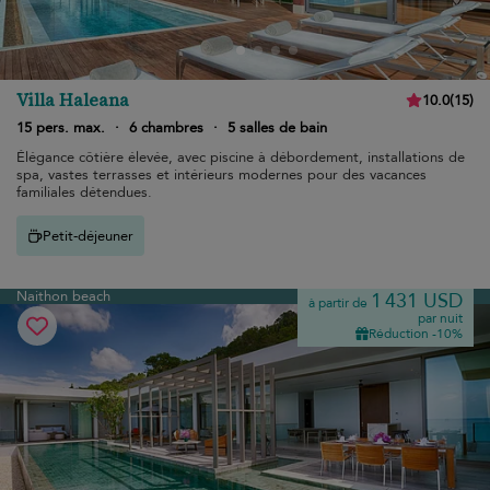
Villa Haleana
10.0
(
15
)
15 pers. max.
·
6 chambres
·
5 salles de bain
Élégance côtière élevée, avec piscine à débordement, installations de
spa, vastes terrasses et intérieurs modernes pour des vacances
familiales détendues.
Petit-déjeuner
Naithon beach
1 431 USD
à partir de
par nuit
Réduction -10%