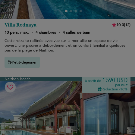
Villa Rodnaya
10.0
(
12
)
10 pers. max.
·
4 chambres
·
4 salles de bain
Cette retraite raffinée avec vue sur la mer allie un espace de vie
ouvert, une piscine à débordement et un confort familial à quelques
pas de la plage de Naithon.
Petit-déjeuner
Naithon beach
1 590 USD
à partir de
par nuit
Réduction -10%