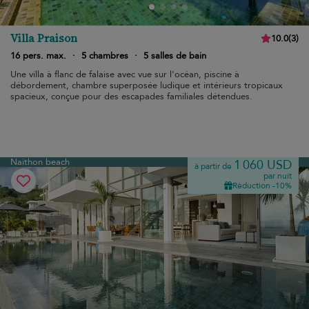
Villa Praison
10.0
(
3
)
16 pers. max.
·
5 chambres
·
5 salles de bain
Une villa à flanc de falaise avec vue sur l'océan, piscine à
débordement, chambre superposée ludique et intérieurs tropicaux
spacieux, conçue pour des escapades familiales détendues.
Naithon beach
1 060 USD
à partir de
par nuit
Réduction -10%