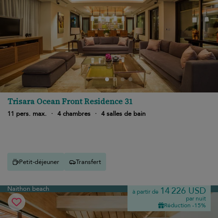
Trisara Ocean Front Residence 31
11 pers. max.
·
4 chambres
·
4 salles de bain
Petit-déjeuner
Transfert
Naithon beach
14 226 USD
à partir de
par nuit
Réduction -15%