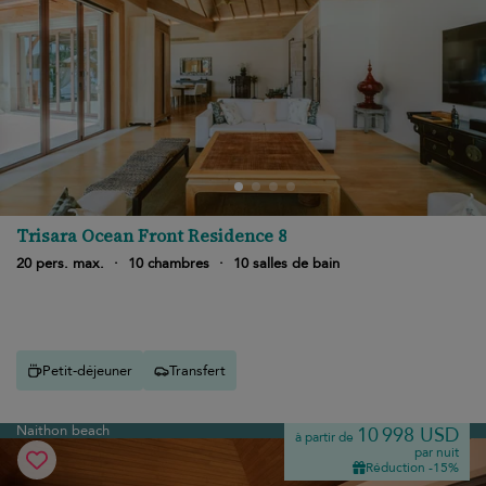
Trisara Ocean Front Residence 8
20 pers. max.
·
10 chambres
·
10 salles de bain
Petit-déjeuner
Transfert
Naithon beach
10 998 USD
à partir de
par nuit
Réduction -15%