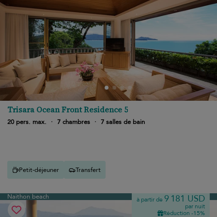
Trisara Ocean Front Residence 5
20 pers. max.
·
7 chambres
·
7 salles de bain
Petit-déjeuner
Transfert
Naithon beach
9 181 USD
à partir de
par nuit
Réduction -15%