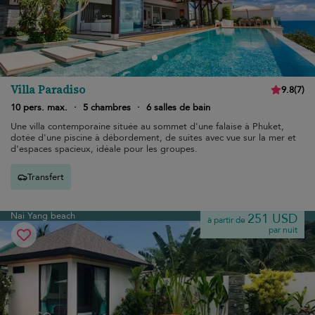
Villa Paradiso
9.8
(
7
)
10 pers. max.
·
5 chambres
·
6 salles de bain
Une villa contemporaine située au sommet d'une falaise à Phuket,
dotée d'une piscine à débordement, de suites avec vue sur la mer et
d'espaces spacieux, idéale pour les groupes.
Transfert
Nai Yang beach
251 USD
à partir de
par nuit