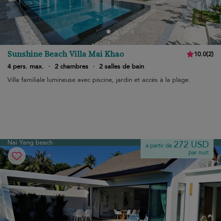
Sunshine Beach Villa Mai Khao
10.0
(
2
)
4 pers. max.
·
2 chambres
·
2 salles de bain
Villa familiale lumineuse avec piscine, jardin et accès à la plage.
Nai Yang beach
272 USD
à partir de
par nuit