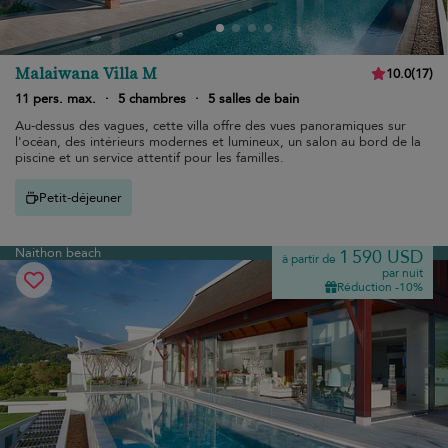
Malaiwana Villa M
10.0
(
17
)
11 pers. max.
·
5 chambres
·
5 salles de bain
Au-dessus des vagues, cette villa offre des vues panoramiques sur
l'océan, des intérieurs modernes et lumineux, un salon au bord de la
piscine et un service attentif pour les familles.
Petit-déjeuner
Naithon beach
1 590 USD
à partir de
par nuit
Réduction -10%