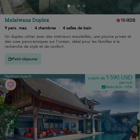
Malaiwana Duplex
10.0
(
23
)
9 pers. max.
·
4 chambres
·
4 salles de bain
Un duplex côtier avec des intérieurs ensoleillés, une piscine privée et
des vues panoramiques sur l'océan, idéal pour les familles à la
recherche de style et de confort.
Petit-déjeuner
Naithon beach
1 590 USD
à partir de
par nuit
Réduction -10%