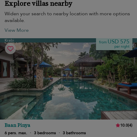
Explore villas nearby
Widen your search to nearby location with more options
available.
View More
Krabi
USD 575
from
per night
Baan Pinya
10.0
(
4
)
6 pers. max.
·
3 bedrooms
·
3 bathrooms