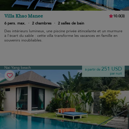
Villa Khao Manee
10.0
(
3
)
6 pers. max.
·
2 chambres
·
2 salles de bain
Des intérieurs lumineux, une piscine privée étincelante et un murmure
à l'écart du sable : cette villa transforme les vacances en famille en
souvenirs inoubliables.
Nai Yang beach
251 USD
à partir de
par nuit