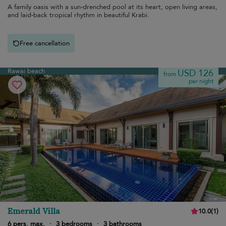
A family oasis with a sun-drenched pool at its heart, open living areas,
and laid-back tropical rhythm in beautiful Krabi.
Free cancellation
Rawai beach
USD 126
from
per night
Emerald Villa
10.0
(
1
)
6 pers. max.
·
3 bedrooms
·
3 bathrooms