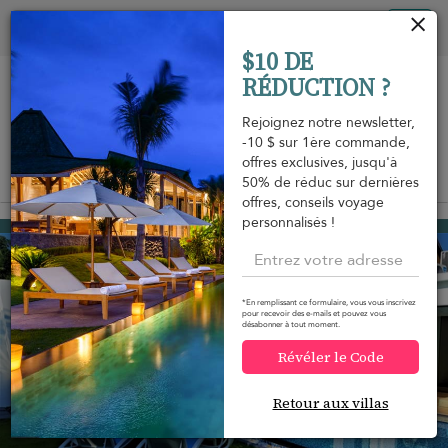
Vos paramètres de cookies
Tog
$10 DE
nav
RÉDUCTION ?
Rejoignez notre newsletter,
-10 $ sur 1ère commande,
offres exclusives, jusqu'à
Vue sur la carte
50% de réduc sur dernières
m
offres, conseils voyage
personnalisés !
Nai Yang beach
272 USD
à partir de
par nuit
*En remplissant ce formulaire, vous vous inscrivez
pour recevoir des e-mails et pouvez vous
désabonner à tout moment.
Révéler le Code
Retour aux villas