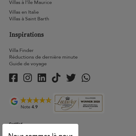
Villas à l'île Maurice
Villas en Italie
Villas à Saint Barth
Inspirations
Villa Finder
Réductions de dernière minute
Guide de voyage
Note
4.9