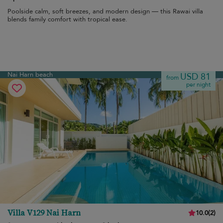
Poolside calm, soft breezes, and modern design — this Rawai villa
blends family comfort with tropical ease.
Nai Harn beach
USD 81
from
per night
Villa V129 Nai Harn
10.0
(
2
)