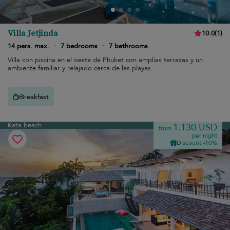
Villa Jetjinda
10.0
(
1
)
14 pers. max.
·
7 bedrooms
·
7 bathrooms
Villa con piscina en el oeste de Phuket con amplias terrazas y un
ambiente familiar y relajado cerca de las playas.
Breakfast
Kata beach
1.130 USD
from
per night
Discount -10%