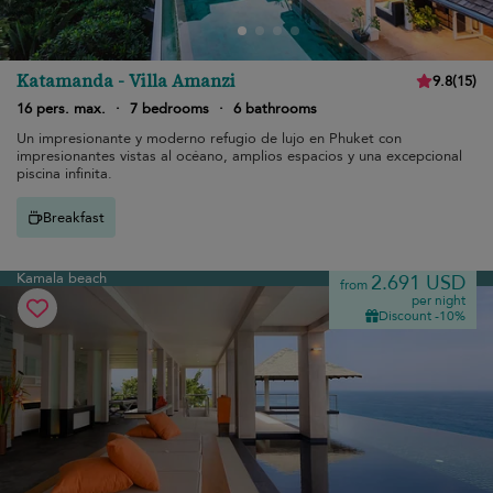
Katamanda - Villa Amanzi
9.8
(
15
)
16 pers. max.
·
7 bedrooms
·
6 bathrooms
Un impresionante y moderno refugio de lujo en Phuket con
impresionantes vistas al océano, amplios espacios y una excepcional
piscina infinita.
Breakfast
Kamala beach
2.691 USD
from
per night
Discount -10%