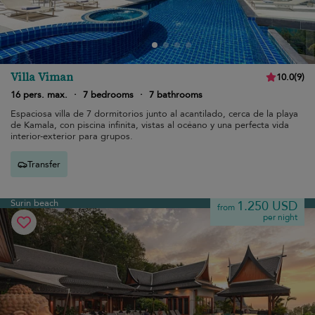
Villa Viman
10.0
(
9
)
16 pers. max.
·
7 bedrooms
·
7 bathrooms
Espaciosa villa de 7 dormitorios junto al acantilado, cerca de la playa
de Kamala, con piscina infinita, vistas al océano y una perfecta vida
interior-exterior para grupos.
Transfer
Surin beach
1.250 USD
from
per night