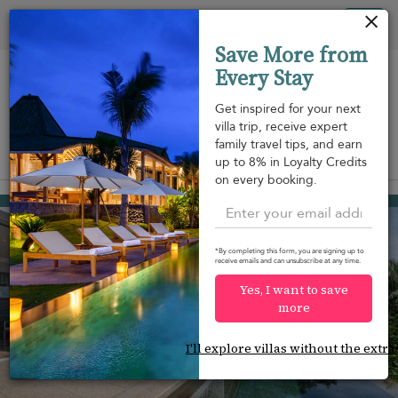
Panel de gestión de cookies
Tog
Save More from
nav
Every Stay
Get inspired for your next
villa trip, receive expert
family travel tips, and earn
View on map
up to 8% in Loyalty Credits
m
on every booking.
Surin beach
2.585 USD
from
per night
*By completing this form, you are signing up to
receive emails and can unsubscribe at any time.
Yes, I want to save
more
I'll explore villas without the extra