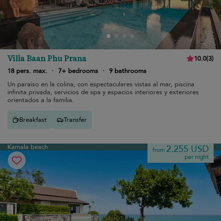
Villa Baan Phu Prana
10.0
(
3
)
18 pers. max.
·
7+ bedrooms
·
9 bathrooms
Un paraíso en la colina, con espectaculares vistas al mar, piscina
infinita privada, servicios de spa y espacios interiores y exteriores
orientados a la familia.
Breakfast
Transfer
Kamala beach
2.255 USD
from
per night