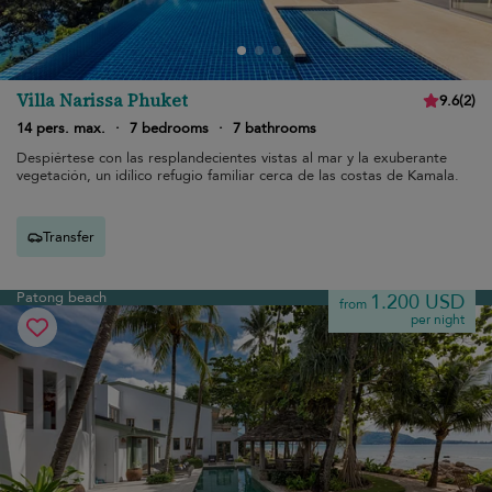
Villa Narissa Phuket
9.6
(
2
)
14 pers. max.
·
7 bedrooms
·
7 bathrooms
Despiértese con las resplandecientes vistas al mar y la exuberante
vegetación, un idílico refugio familiar cerca de las costas de Kamala.
Transfer
Patong beach
1.200 USD
from
per night