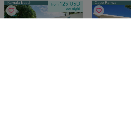
Kamala beach
Cape Panwa
125 USD
from
per night
Jungle Villa Phuket
The Beach Hous
6 pers. max.
·
3 bedrooms
·
8 pers. max.
·
3 b
3 bathrooms
2 bathrooms
Paraíso tropical familiar con piscina
Escapada frente al ma
privada cerca de la playa de Kamala, que
infinita privada, inter
combina el confort moderno con las
contemporáneos y fáci
exuberantes vibraciones de la selva para
diseñada para escapa
unas vacaciones inolvidables.
memorables.
Free cancellation
Cape Yamu
Bang Tao beach
1.404 USD
from
per night
Discount -20%