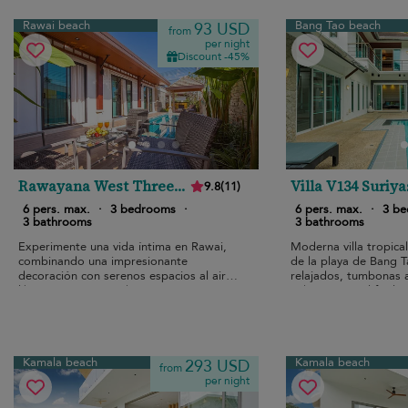
Rawai beach
Bang Tao beach
93 USD
from
per night
Discount -45%
Rawayana West Three
Villa V134 Suriy
9.8
(
11
)
Bedroom Villa
6 pers. max.
·
3 bedrooms
·
6 pers. max.
·
3 b
3 bathrooms
3 bathrooms
Experimente una vida íntima en Rawai,
Moderna villa tropical
combinando una impresionante
de la playa de Bang T
decoración con serenos espacios al aire
relajados, tumbonas al
libre y piscina privada.
vida vacacional fácil.
Kamala beach
Kamala beach
293 USD
from
per night