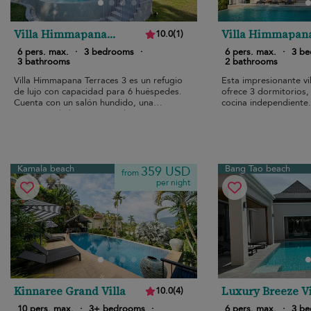
Villa Himmapana
Villa Himmapan
10.0
(
1
)
Terraces 3
Terraces Family
6 pers. max.
·
3 bedrooms
·
6 pers. max.
·
3 b
3 bathrooms
2 bathrooms
Villa Himmapana Terraces 3 es un refugio
Esta impresionante vi
de lujo con capacidad para 6 huéspedes.
ofrece 3 dormitorios, 
Cuenta con un salón hundido, una
cocina independiente.
piscina y 3 habitaciones palaciegas.
Kamala beach
Bang Tao beach
359 USD
from
per night
Kinnaree Grand Villa
Luxury Breeze Vi
10.0
(
4
)
10 pers. max.
·
3+ bedrooms
·
6 pers. max.
·
3 b