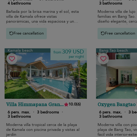
4 bathrooms
3 bathrooms
Bañada por la brisa marina y el sol, esta
Moderna villa de lujo
villa de Kamala ofrece vistas
familias en Bang Tao. 
panorámicas, una vida espaciosa y un
diseño elegante, cerca
toque de arte tailandés.
atracciones locales.
Free cancellation
Free cancellation
Kamala beach
Bang Tao beach
309 USD
from
per night
Villa Himmapana Grand
Oxygen Bangtao 
10.0
(
6
)
Valley 3
6 pers. max.
·
3 bedrooms
·
6 pers. max.
·
3 b
3 bathrooms
3 bathrooms
Moderna villa tropical cerca de la playa
Moderna villa con pisc
de Kamala con piscina privada y vistas al
playa de Bang Tao, vi
jardín
fácil vida interior-exte