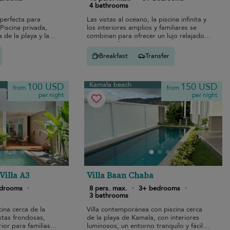
4 bathrooms
 perfecta para
Las vistas al océano, la piscina infinita y
Piscina privada,
los interiores amplios y familiares se
 de la playa y las
combinan para ofrecer un lujo relajado
en este refugio de Cape Panwa.
Breakfast
Transfer
Kamala beach
100 USD
150 USD
from
from
per night
per night
Villa A3
Villa Baan Chaba
edrooms
·
8 pers. max.
·
3+ bedrooms
·
3 bathrooms
ina cerca de la
Villa contemporánea con piscina cerca
stas frondosas,
de la playa de Kamala, con interiores
rior para familias y
luminosos, un entorno tranquilo y fácil