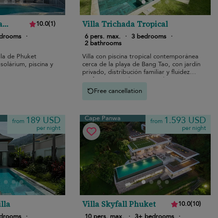
a
Villa Trichada Tropical
10.0
(
1
)
edrooms
·
6 pers. max.
·
3 bedrooms
·
2 bathrooms
lla de Phuket
Villa con piscina tropical contemporánea
solárium, piscina y
cerca de la playa de Bang Tao, con jardín
privado, distribución familiar y fluidez
perfecta entre el interior y el exterior.
Free cancellation
Cape Panwa
189 USD
1.593 USD
from
from
per night
per night
lla
Villa Skyfall Phuket
10.0
(
10
)
edrooms
·
10 pers. max.
·
3+ bedrooms
·