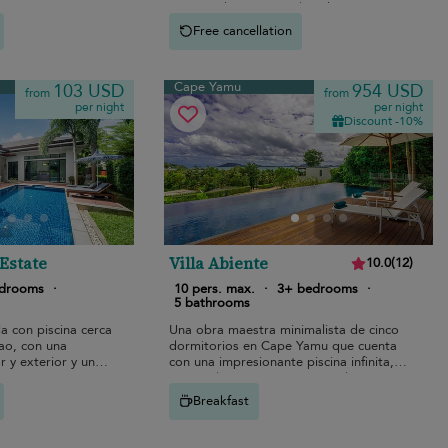
acceso a las puestas de sol.
Free cancellation
Cape Yamu
103 USD
954 USD
from
from
per night
per night
Discount -10%
 Estate
Villa Abiente
10.0
(
12
)
edrooms
·
10 pers. max.
·
3+ bedrooms
·
5 bathrooms
la con piscina cerca
Una obra maestra minimalista de cinco
ao, con una
dormitorios en Cape Yamu que cuenta
r y exterior y una
con una impresionante piscina infinita,
centro de gimnasio compartido e
impresionantes vistas de la bahía de
Breakfast
Phang Nga.