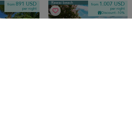
Rawai beach
891 USD
1.007 USD
from
from
per night
per night
Discount -10%
e
Casa Alma Villa
10.0
(
4
)
10.0
(
15
)
edrooms
·
8 pers. max.
·
3+ bedrooms
·
8 bathrooms
r con piscina
Una moderna villa de varios niveles con
iores
vistas al mar, piscina infinita de agua
l acceso a la playa
salada y servicio personalizado, todo
das familiares
ello a pocos minutos de la playa de
Rawai.
Kata beach
215 USD
1.007 USD
from
from
per night
per night
Discount -10%