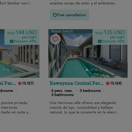
ort familiar con la
amplias zonas de estar y el ambiente
vacacional perfecto.
Free cancellation
Rawai beach
144 USD
135 USD
from
from
per night
per night
Discount -45%
Discount -45%
l Park
Rawayana Central Park
10.0
(
7
)
10.0
(
4
)
Grand
Three Bedroom Deluxe
edrooms
·
6 pers. max.
·
3 bedrooms
·
Villa
3 bathrooms
 piscina privada,
Una hermosa villa ofrece una elegante
interiores
mezcla de lujo, comodidad y belleza
 baño en suite y
natural, lo que la convierte en la elección
atracciones de
perfecta para unas inolvidables
vacaciones en familia cerca de la playa
de Rawai.