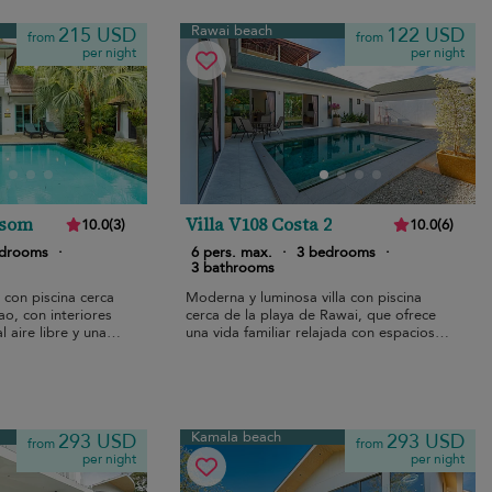
Rawai beach
215 USD
122 USD
from
from
per night
per night
asom
Villa V108 Costa 2
10.0
(
3
)
10.0
(
6
)
edrooms
·
6 pers. max.
·
3 bedrooms
·
3 bathrooms
 con piscina cerca
Moderna y luminosa villa con piscina
ao, con interiores
cerca de la playa de Rawai, que ofrece
 aire libre y una
una vida familiar relajada con espacios
interiores y exteriores sin interrupciones.
Kamala beach
293 USD
293 USD
from
from
per night
per night