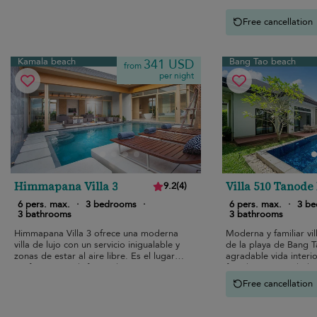
grupos pequeños.
Free cancellation
Kamala beach
Bang Tao beach
341 USD
from
per night
Himmapana Villa 3
Villa 510 Tanode
9.2
(
4
)
6 pers. max.
·
3 bedrooms
·
6 pers. max.
·
3 b
3 bathrooms
3 bathrooms
Himmapana Villa 3 ofrece una moderna
Moderna y familiar vil
villa de lujo con un servicio inigualable y
de la playa de Bang T
zonas de estar al aire libre. Es el lugar
agradable vida interio
perfecto para disfrutar de unas
frondosa privacidad.
relajantes vacaciones en Phuket.
Free cancellation