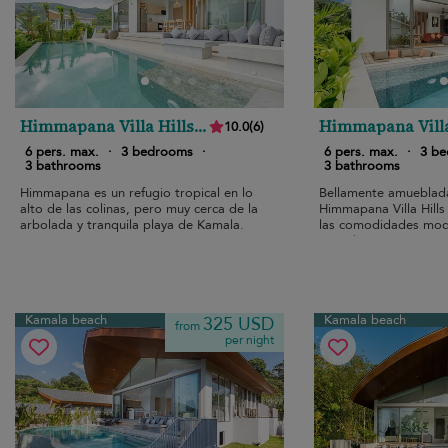
Himmapana Villa Hills
Himmapana Villa
10.0
(
6
)
3C
3B
6 pers. max.
·
3 bedrooms
·
6 pers. max.
·
3 b
3 bathrooms
3 bathrooms
Himmapana es un refugio tropical en lo
Bellamente amueblada
alto de las colinas, pero muy cerca de la
Himmapana Villa Hills
arbolada y tranquila playa de Kamala.
las comodidades mode
privada con vistas pa
Kamala beach
Kamala beach
325 USD
from
per night