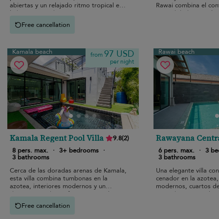
abiertas y un relajado ritmo tropical en
Rawai combina el conf
la hermosa Krabi.
comodidad tropical.
Free cancellation
Kamala beach
Rawai beach
97 USD
from
per night
Kamala Regent Pool Villa
Rawayana Centra
9.8
(
2
)
Three Bedroom 
8 pers. max.
·
3+ bedrooms
·
6 pers. max.
·
3 b
Deluxe Villa
3 bathrooms
3 bathrooms
Cerca de las doradas arenas de Kamala,
Una elegante villa con
esta villa combina tumbonas en la
cenador en la azotea, 
azotea, interiores modernos y un
modernos, cuartos de
despreocupado confort vacacional.
cómodo acceso a las 
Rawai.
Free cancellation