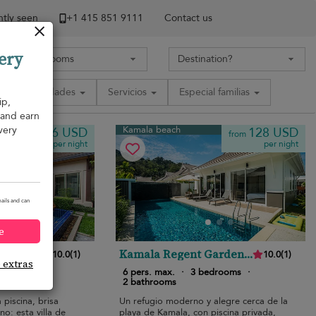
tly seen
+1 ​415 851 9111
Contact us
ery
Comodidades
Servicios
Especial familias
ip,
, and earn
very
Kamala beach
126 USD
128 USD
from
from
per night
per night
ails and can
e
Kamala Regent Garden
10.0
(
1
)
10.0
(
1
)
e extras
View Villa
edrooms
·
6 pers. max.
·
3 bedrooms
·
2 bathrooms
 piscina, brisa
Un refugio moderno y alegre cerca de la
o: esta villa de
playa de Kamala, con piscina privada,