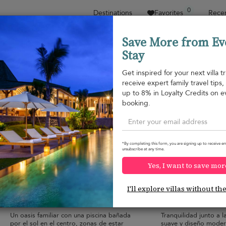
0
Destinations
Favorites
Recen
Save More from Ev
Stay
Sort by
Price range
Collecciones
Location
Get inspired for your next villa tr
receive expert family travel tips
Krabi
up to 8% in Loyalty Credits on e
Rawai beach
575 USD
from
booking.
per night
*By completing this form, you are signing up to receive em
unsubscribe at any time.
Yes, I want to save mor
Baan Pinya
Emerald Villa
10.0
(
4
)
I'll explore villas without th
6 pers. max.
·
3 bedrooms
·
6 pers. max.
·
3 b
3 bathrooms
3 bathrooms
Un oasis familiar con una piscina bañada
Tranquilidad junto a la
por el sol en el centro, zonas de estar
suave y diseño modern