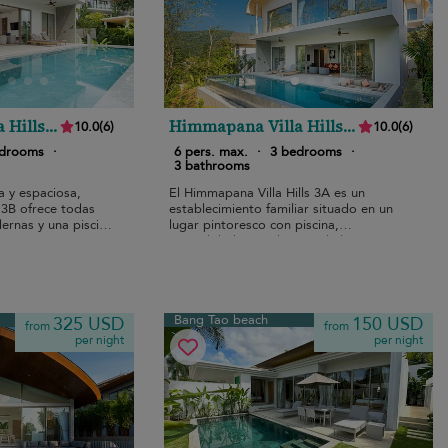
 Hills
Himmapana Villa Hills
10.0
(
6
)
10.0
(
6
)
3A
edrooms
·
6 pers. max.
·
3 bedrooms
·
3 bathrooms
 y espaciosa,
El Himmapana Villa Hills 3A es un
 3B ofrece todas
establecimiento familiar situado en un
rnas y una piscina
lugar pintoresco con piscina,
norámicas.
comodidades modernas y habitaciones
amplias.
Bang Tao beach
325 USD
150 USD
from
from
per night
per night