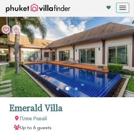
Панель управления cookies
Tog
nav
Emerald Villa
Пляж Равай
Up to 6 guests