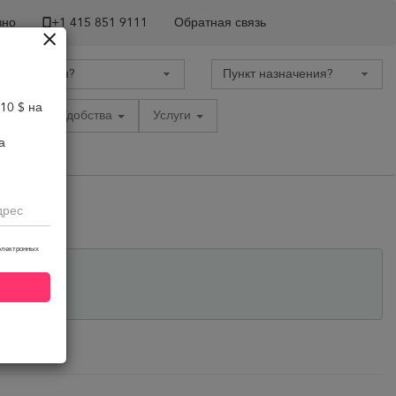
вно
+1 ​415 851 9111
Обратная связь
10 $ на
tion
Удобства
Услуги
а
электронных
erest you.