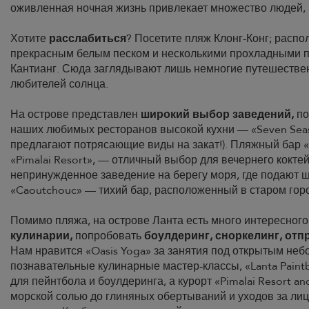
оживленная ночная жизнь привлекает множество людей,
Хотите
расслабиться
? Посетите пляж Клонг-Конг; распо
прекрасным белым песком и несколькими прохладными пл
Кантианг. Сюда заглядывают лишь немногие путешественн
любителей солнца.
На острове представлен
широкий выбор заведений,
по
наших любимых ресторанов высокой кухни — «Seven Seas W
предлагают потрясающие виды на закат!). Пляжный бар «
«Pimalai Resort», — отличный выбор для вечернего коктей
непринужденное заведение на берегу моря, где подают 
«Caoutchouc» — тихий бар, расположенный в старом гор
Помимо пляжа, на острове Ланта есть много интересного
кулинарии,
попробовать
боулдеринг, сноркелинг, отп
Нам нравится «Oasis Yoga» за занятия под открытым неб
познавательные кулинарные мастер-классы, «Lanta Paintb
для пейнтбола и боулдеринга, а курорт «Pimalai Resort a
морской солью до глиняных обертываний и уходов за ли