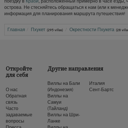
поездку в
Краби
, расположенный примерно в часе езды, 
острова. Не стесняйтесь обращаться к нам (или к менед
информация для планирования маршрута путешествия!
Главная
Пхукет
Окрестности Пхукета
(295 villas)
(28 villa
Откройте
Другие направления
для себя
Виллы на Бали
Италия
О нас
(Индонезия)
Сент-Бартс
Обратная
Виллы на
связь
Самуи
Часто
(Тайланд)
задаваемые
Виллы на Шри-
вопросы
Ланке
Пресса
Виллы на