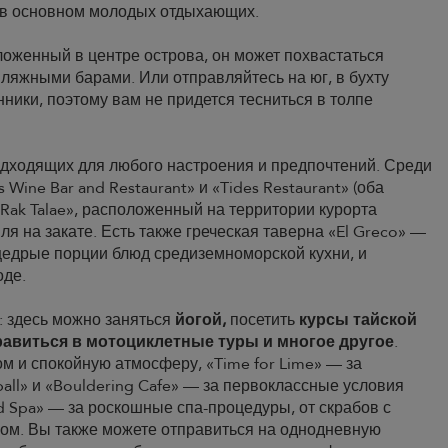
 в основном молодых отдыхающих.
ложенный в центре острова, он может похвастаться
яжными барами. Или отправляйтесь на юг, в бухту
ики, поэтому вам не придется тесниться в толпе
дходящих для любого настроения и предпочтений. Среди
ine Bar and Restaurant» и «Tides Restaurant» (оба
Rak Talae», расположенный на территории курорта
ля на закате. Есть также греческая таверна «El Greco» —
щедрые порции блюд средиземноморской кухни, и
оде.
: здесь можно заняться
йогой,
посетить
курсы тайской
равиться в мотоциклетные туры и многое другое
.
ом и спокойную атмосферу, «Time for Lime» — за
all» и «Bouldering Cafe» — за первоклассные условия
nd Spa» — за роскошные спа-процедуры, от скрабов с
цом. Вы также можете отправиться на однодневную