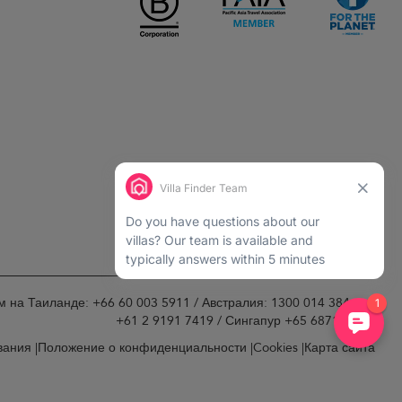
нам на Таиланде: +66 60 003 5911 / Австралия: 1300 014 384 или
+61 2 9191 7419 / Сингапур +65 6871 8993.
вания
Положение о конфиденциальности
Cookies
Карта сайта