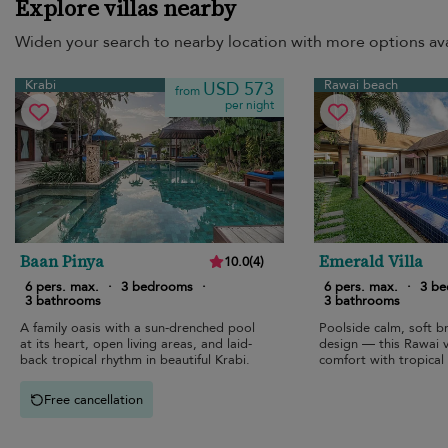
Explore villas nearby
Widen your search to nearby location with more options ava
Krabi
Rawai beach
USD 573
from
per night
Baan Pinya
Emerald Villa
10.0
(
4
)
6 pers. max.
·
3 bedrooms
·
6 pers. max.
·
3 b
3 bathrooms
3 bathrooms
A family oasis with a sun-drenched pool
Poolside calm, soft 
at its heart, open living areas, and laid-
design — this Rawai vi
back tropical rhythm in beautiful Krabi.
comfort with tropical
Free cancellation