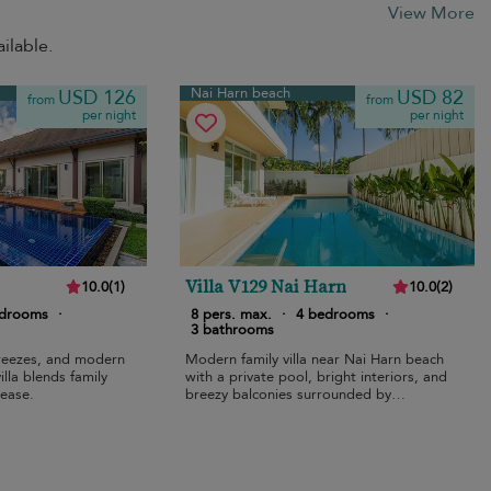
View More
ilable.
Nai Harn beach
USD 126
USD 82
from
from
per night
per night
Villa V129 Nai Harn
10.0
(
1
)
10.0
(
2
)
edrooms
·
8 pers. max.
·
4 bedrooms
·
3 bathrooms
breezes, and modern
Modern family villa near Nai Harn beach
lla blends family
with a private pool, bright interiors, and
 ease.
breezy balconies surrounded by
greenery.