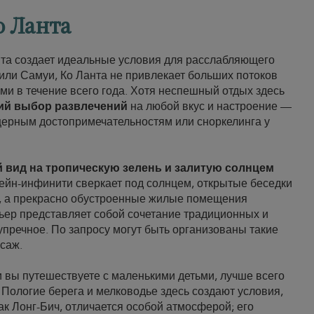
о Ланта
та создает идеальные условия для расслабляющего
 или Самуи, Ко Ланта не привлекает больших потоков
ми в течение всего года. Хотя неспешный отдых здесь
ий выбор развлечений
на любой вкус и настроение —
ещерным достопримечательностям или сноркелинга у
 вид на тропическую зелень и залитую солнцем
сейн-инфинити сверкает под солнцем, открытые беседки
и, а прекрасно обустроенные жилые помещения
ер представляет собой сочетание традиционных и
пречное. По запросу могут быть организованы такие
ссаж.
 вы путешествуете с маленькими детьми, лучше всего
. Пологие берега и мелководье здесь создают условия,
ак Лонг-Бич, отличается особой атмосферой; его