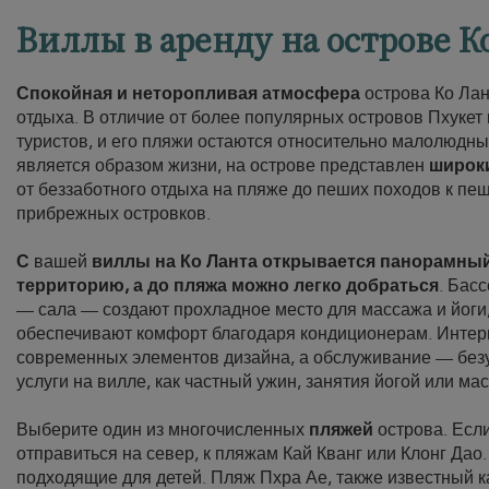
Виллы в аренду на острове К
Спокойная и неторопливая атмосфера
острова Ко Лан
отдыха. В отличие от более популярных островов Пхукет
туристов, и его пляжи остаются относительно малолюдны
является образом жизни, на острове представлен
широк
от беззаботного отдыха на пляже до пеших походов к п
прибрежных островков.
С
вашей
виллы на Ко Ланта открывается панорамный
территорию, а до пляжа можно легко добраться
. Бас
— сала — создают прохладное место для массажа и йог
обеспечивают комфорт благодаря кондиционерам. Интерь
современных элементов дизайна, а обслуживание — безу
услуги на вилле, как частный ужин, занятия йогой или ма
Выберите один из многочисленных
пляжей
острова. Если
отправиться на север, к пляжам Кай Кванг или Клонг Дао
подходящие для детей. Пляж Пхра Ае, также известный к