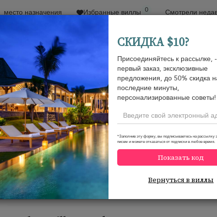
0
место назначения
Избранные виллы
Смотрели неда
СКИДКА $10?
Присоединяйтесь к рассылке, -
Сортировать по
Price range
Коллекции
Loca
первый заказ, эксклюзивные
предложения, до 50% скидка н
Семейные специальности
последние минуты,
персонализированные советы!
*Заполнив эту форму, вы подписываетесь на рассылку 
писем и можете отказаться от подписки в любое время.
Would you like more options?
Показать код
We’ve found some great alternatives below that might int
Вернуться в виллы