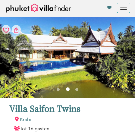
Cookies beheer paneel
Tog
nav
Villa Saifon Twins
Krabi
Tot 16 gasten