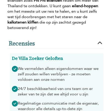
eilanden zoals
Phi Phi eilanden
reizen om meer van
Thailand te ontdekken. U kunt gaan
eiland-hoppen
om het meeste uit uw reis te halen, en u kunt zelfs
wat tijd doorbrengen met het staren naar de
kalkstenen kliffen
die op zijn zachtst gezegd
betoverend zijn!
Recensies
De Villa Zoeker Geloften
We vermelden alleen eigendommen waar we
zelf zouden willen verblijven - ze moeten
voldoen aan onze normen
24/7 beschikbaarheid van ons team om er
zeker van te zijn dat we altijd voor u zijn
Regelmatige communicatie met de eigenaar,
waardoor alle details up-to-date zijn