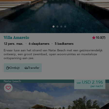
Villa Amarelo
10.0
(
7
)
12 pers. max.
·
6 slaapkamers
·
5 badkamers
Ervaar luxe aan het strand van Natai Beach met een gezinsvriendelijk
ontwerp, een groot zwembad, open woonruimtes en moeiteloze
ontspanning aan zee.
Ontbijt
Transfer
Natai beach
USD 2.196
van
per nacht