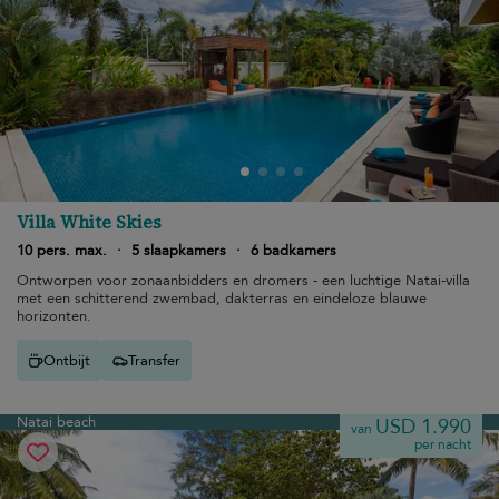
Villa White Skies
10 pers. max.
·
5 slaapkamers
·
6 badkamers
Ontworpen voor zonaanbidders en dromers - een luchtige Natai-villa
met een schitterend zwembad, dakterras en eindeloze blauwe
horizonten.
Ontbijt
Transfer
Natai beach
USD 1.990
van
per nacht