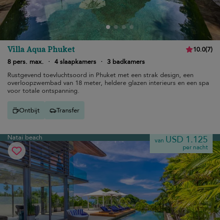
Villa Aqua Phuket
10.0
(
7
)
8 pers. max.
·
4 slaapkamers
·
3 badkamers
Rustgevend toevluchtsoord in Phuket met een strak design, een
overloopzwembad van 18 meter, heldere glazen interieurs en een spa
voor totale ontspanning.
Ontbijt
Transfer
Natai beach
USD 1.125
van
per nacht