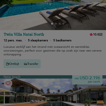
Twin Villa Natai North
10.0
(
2
)
12 pers. max.
·
5 slaapkamers
·
5 badkamers
Luxueus verblijf aan het strand met oceaanzicht en eersteklas
voorzieningen, perfect voor gezinnen die op zoek zijn naar een serene
ontsnapping.
Ontbijt
Transfer
Natai beach
USD 2.196
van
per nacht