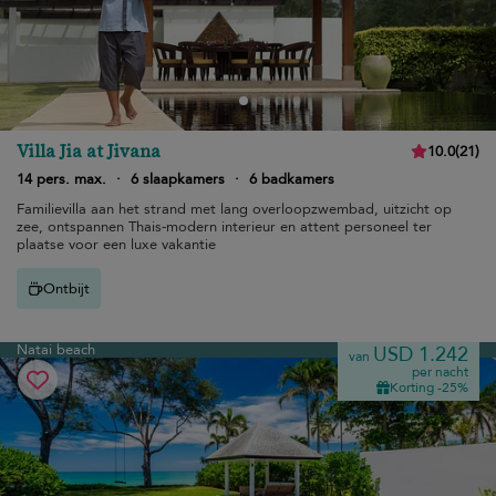
Villa Jia at Jivana
10.0
(
21
)
14 pers. max.
·
6 slaapkamers
·
6 badkamers
Familievilla aan het strand met lang overloopzwembad, uitzicht op
zee, ontspannen Thais-modern interieur en attent personeel ter
plaatse voor een luxe vakantie
Ontbijt
Natai beach
USD 1.242
van
per nacht
Korting -25%