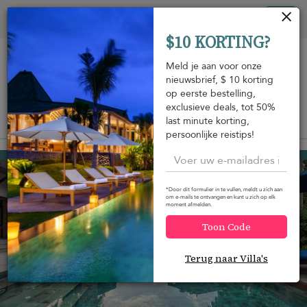
Cookies beheer paneel
Tog
$10 KORTING?
nav
Meld je aan voor onze
nieuwsbrief, $ 10 korting
op eerste bestelling,
exclusieve deals, tot 50%
last minute korting,
Bekijk op de kaart
m
persoonlijke reistips!
Krabi
USD 573
van
per nacht
*Door dit formulier in te vullen, meldt u zich aan
om e-mails te ontvangen en kunt u zich op elk
moment afmelden.
Toon Code
Terug naar Villa's