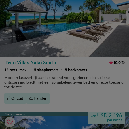
Twin Villas Natai South
10.0
(
2
)
12 pers. max.
·
5 slaapkamers
·
5 badkamers
Modern luxeverblijf aan het strand voor gezinnen, dat ultieme
ontspanning biedt met een sprankelend zwembad en directe toegang
tot de zee.
Ontbijt
Transfer
Natai beach
USD 2.196
van
per nacht