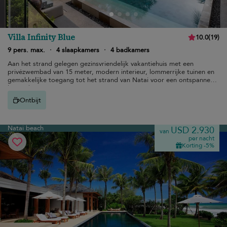
Villa Infinity Blue
10.0
(
19
)
9 pers. max.
·
4 slaapkamers
·
4 badkamers
Aan het strand gelegen gezinsvriendelijk vakantiehuis met een
privézwembad van 15 meter, modern interieur, lommerrijke tuinen en
gemakkelijke toegang tot het strand van Natai voor een ontspannen
luxe vakantie.
Ontbijt
Natai beach
USD 2.930
van
per nacht
Korting -5%