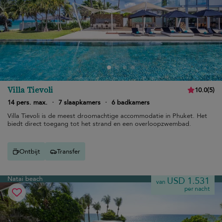
Villa Tievoli
10.0
(
5
)
14 pers. max.
·
7 slaapkamers
·
6 badkamers
Villa Tievoli is de meest droomachtige accommodatie in Phuket. Het
biedt direct toegang tot het strand en een overloopzwembad.
Ontbijt
Transfer
Natai beach
USD 1.531
van
per nacht