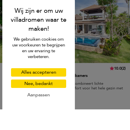
We gebruiken cookies om
uw voorkeuren te begrijpen
en uw ervaring te
verbeteren.
Villa Sand
10.0
(
2
)
Alles accepteren
10 pers. max.
·
5 slaapkamers
·
5 badkamers
Nee, bedankt
Deze villa ligt direct aan Natai Beach en combineert lichte
woonruimtes, een privézwembad en comfort voor het hele gezin met
prachtig oceaanzicht.
Aanpassen
Ontbijt
Krabi
USD 566
van
per nacht