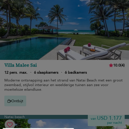
Villa Malee Sai
10.0
(
4
)
12 pers. max.
·
6 slaapkamers
·
6 badkamers
Moderne ontsnapping aan het strand van Natai Beach met een groot
zwembad, stijlvol interieur en weelderige tuinen aan zee voor
moeiteloze eilandluxe.
Ontbijt
Natai beach
USD 1.177
van
per nacht