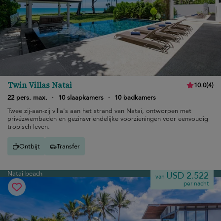
Twin Villas Natai
10.0
(
4
)
22 pers. max.
·
10 slaapkamers
·
10 badkamers
Twee zij-aan-zij villa's aan het strand van Natai, ontworpen met
privézwembaden en gezinsvriendelijke voorzieningen voor eenvoudig
tropisch leven.
Ontbijt
Transfer
Natai beach
USD 2.522
van
per nacht