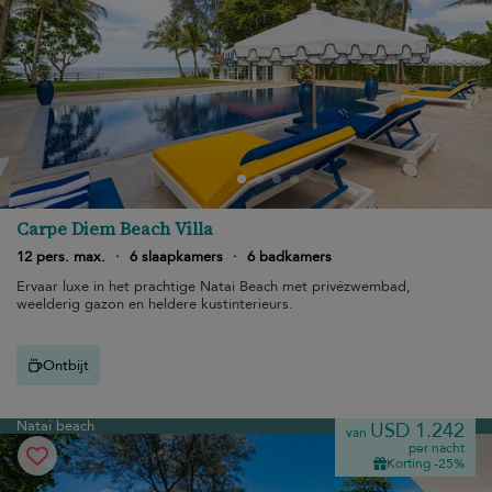
Carpe Diem Beach Villa
12 pers. max.
·
6 slaapkamers
·
6 badkamers
Ervaar luxe in het prachtige Natai Beach met privézwembad,
weelderig gazon en heldere kustinterieurs.
Ontbijt
Natai beach
USD 1.242
van
per nacht
Korting -25%