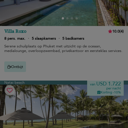
Villa Roxo
10.0
(
4
)
8 pers. max.
·
5 slaapkamers
·
5 badkamers
Serene schuilplaats op Phuket met uitzicht op de oceaan,
medialounge, overloopzwembad, privékantoor en eersteklas services.
Ontbijt
Natai beach
USD 1.722
van
per nacht
Korting -10%