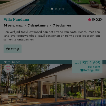
Villa Nandana
10.0
(
20
)
14 pers. max.
·
7 slaapkamers
·
7 badkamers
Een verfijnd toevluchtsoord aan het strand van Natai Beach, met een
lang overloopzwembad, paviljoenwonen en ruimte voor iedereen om
samen te ontspannen.
Ontbijt
Natai beach
USD 1.695
van
per nacht
Korting -10%