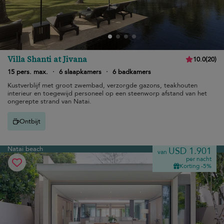
Villa Shanti at Jivana
10.0
(
20
)
15 pers. max.
·
6 slaapkamers
·
6 badkamers
Kustverblijf met groot zwembad, verzorgde gazons, teakhouten
interieur en toegewijd personeel op een steenworp afstand van het
ongerepte strand van Natai.
Ontbijt
Natai beach
USD 1.901
van
per nacht
Korting -5%