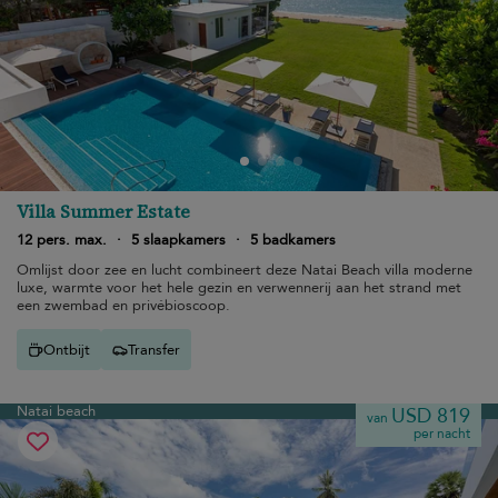
Villa Summer Estate
12 pers. max.
·
5 slaapkamers
·
5 badkamers
Omlijst door zee en lucht combineert deze Natai Beach villa moderne
luxe, warmte voor het hele gezin en verwennerij aan het strand met
een zwembad en privébioscoop.
Ontbijt
Transfer
Natai beach
USD 819
van
per nacht