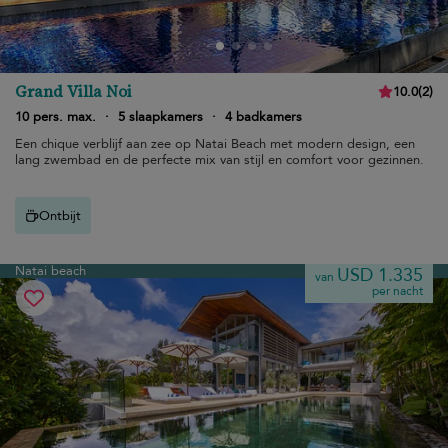
Grand Villa Noi
10.0
(
2
)
10 pers. max.
·
5 slaapkamers
·
4 badkamers
Een chique verblijf aan zee op Natai Beach met modern design, een
lang zwembad en de perfecte mix van stijl en comfort voor gezinnen.
Ontbijt
Natai beach
USD 1.335
van
per nacht