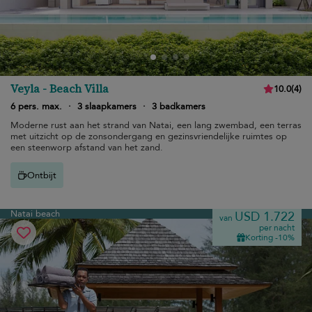
Veyla - Beach Villa
10.0
(
4
)
6 pers. max.
·
3 slaapkamers
·
3 badkamers
Moderne rust aan het strand van Natai, een lang zwembad, een terras
met uitzicht op de zonsondergang en gezinsvriendelijke ruimtes op
een steenworp afstand van het zand.
Ontbijt
Natai beach
USD 1.722
van
per nacht
Korting -10%