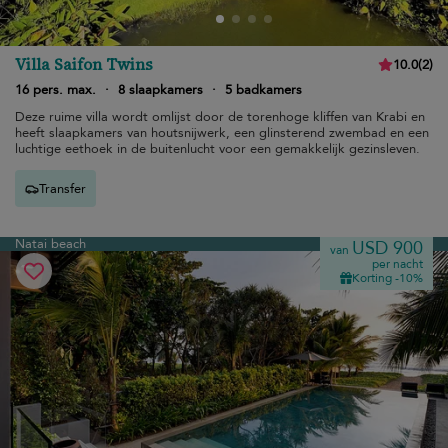
Villa Saifon Twins
10.0
(
2
)
16 pers. max.
·
8 slaapkamers
·
5 badkamers
Deze ruime villa wordt omlijst door de torenhoge kliffen van Krabi en
heeft slaapkamers van houtsnijwerk, een glinsterend zwembad en een
luchtige eethoek in de buitenlucht voor een gemakkelijk gezinsleven.
Transfer
Natai beach
USD 900
van
per nacht
Korting -10%