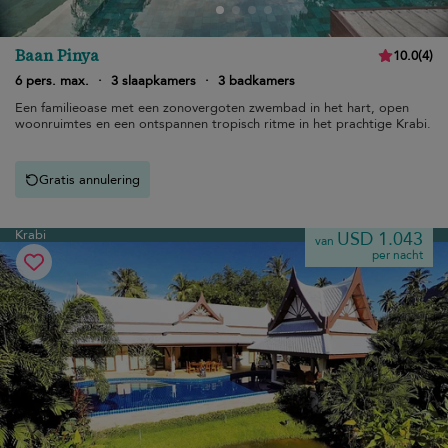
Baan Pinya
10.0
(
4
)
6 pers. max.
·
3 slaapkamers
·
3 badkamers
Een familieoase met een zonovergoten zwembad in het hart, open
woonruimtes en een ontspannen tropisch ritme in het prachtige Krabi.
Gratis annulering
Krabi
USD 1.043
van
per nacht