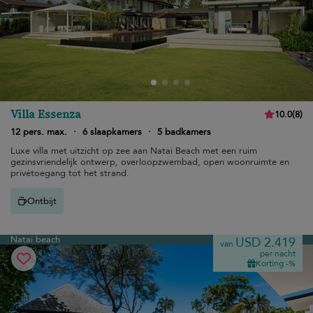
Villa Essenza
10.0
(
8
)
12 pers. max.
·
6 slaapkamers
·
5 badkamers
Luxe villa met uitzicht op zee aan Natai Beach met een ruim
gezinsvriendelijk ontwerp, overloopzwembad, open woonruimte en
privétoegang tot het strand.
Ontbijt
Natai beach
USD 2.419
van
per nacht
Korting -%