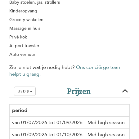
Baby stoelen, jas, strollers
Kinderopvang
Grocery winkelen
Massage in huis
Privé kok
Airport transfer
Auto verhuur
Zie je niet wat je nodig hebt?
Ons conciërge team
helpt u graag.
Prijzen
USD $
period
Min
van 01/07/2026 tot 01/09/2026
Mid-high season
3 n
van 01/09/2026 tot 01/10/2026
Mid-high season
2 n