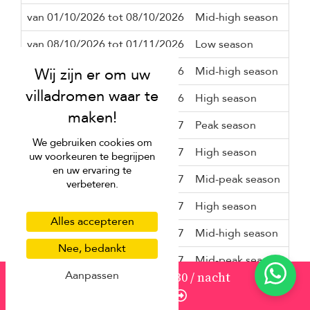
van 01/10/2026 tot 08/10/2026
Mid-high season
3 n
van 08/10/2026 tot 01/11/2026
Low season
2 n
van 01/11/2026 tot 01/12/2026
Mid-high season
2 n
van 01/12/2026 tot 18/12/2026
High season
3 n
van 18/12/2026 tot 13/01/2027
Peak season
10 
We gebruiken cookies om
van 13/01/2027 tot 05/02/2027
High season
3 n
uw voorkeuren te begrijpen
en uw ervaring te
van 05/02/2027 tot 22/02/2027
Mid-peak season
5 n
verbeteren.
van 22/02/2027 tot 01/03/2027
High season
3 n
Alles accepteren
van 01/03/2027 tot 26/03/2027
Mid-high season
3 n
Nee, bedankt
van 26/03/2027 tot 05/04/2027
Mid-peak season
5 n
Aanpassen
van
1255
USD 1.130
/ nacht
van 05/04/2027 tot 20/04/2027
High season
3 n
Enquire