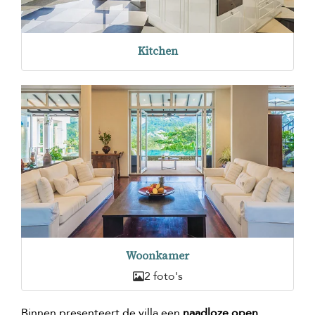
Kitchen
Woonkamer
2 foto's
Binnen presenteert de villa een
naadloze open