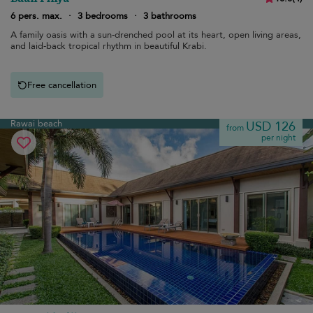
6 pers. max.
·
3 bedrooms
·
3 bathrooms
A family oasis with a sun-drenched pool at its heart, open living areas,
and laid-back tropical rhythm in beautiful Krabi.
Free cancellation
Rawai beach
USD 126
from
per night