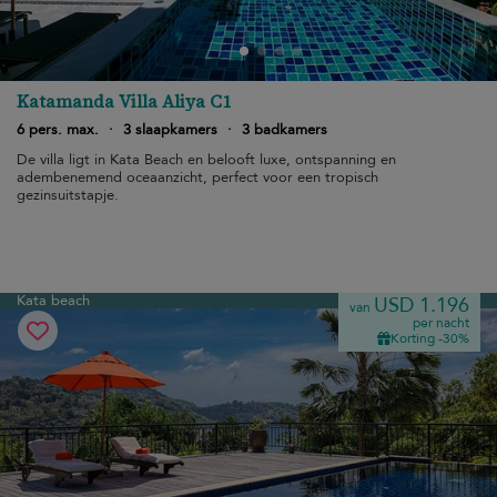
Katamanda Villa Aliya C1
6 pers. max.
·
3 slaapkamers
·
3 badkamers
De villa ligt in Kata Beach en belooft luxe, ontspanning en
adembenemend oceaanzicht, perfect voor een tropisch
gezinsuitstapje.
Kata beach
USD 1.196
van
per nacht
Korting -30%