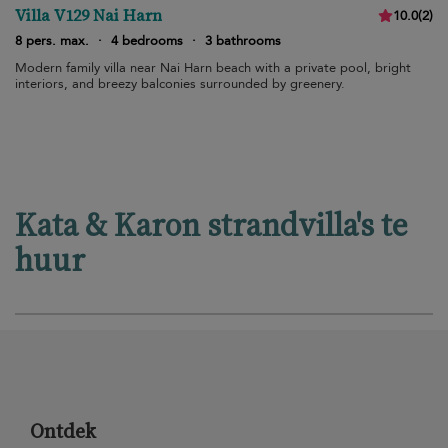
Villa V129 Nai Harn
10.0
(
2
)
8 pers. max.
·
4 bedrooms
·
3 bathrooms
Modern family villa near Nai Harn beach with a private pool, bright
interiors, and breezy balconies surrounded by greenery.
Kata & Karon strandvilla's te
huur
Ontdek