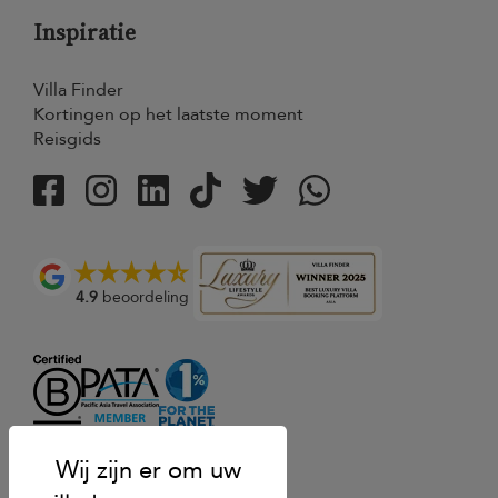
Inspiratie
Villa Finder
Kortingen op het laatste moment
Reisgids
4.9
beoordeling