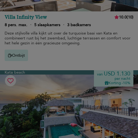
Villa Infinity View
10.0
(
10
)
8 pers. max.
·
5 slaapkamers
·
3 badkamers
Deze stijlvolle villa kijkt uit over de turquoise baai van Kata en
combineert rust bij het zwembad, luchtige terrassen en comfort voor
het hele gezin in één gracieuze omgeving.
Ontbijt
Kata beach
USD 1.130
van
per nacht
Korting -10%