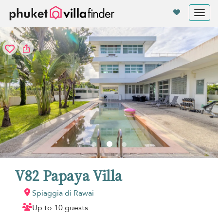
Pannello di gestione dei cookies
Tog
nav
V82 Papaya Villa
Spiaggia di Rawai
Up to 10 guests