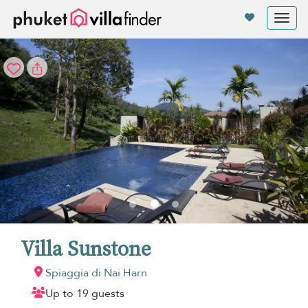
Pannello di gestione dei cookies
Tog
nav
Villa Sunstone
Spiaggia di Nai Harn
Up to 19 guests