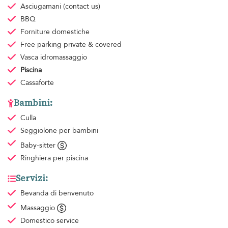
Asciugamani
(contact us)
BBQ
Forniture domestiche
Free parking
private & covered
Vasca idromassaggio
Piscina
Cassaforte
Bambini:
Culla
Seggiolone per bambini
Baby-sitter
Ringhiera per piscina
Servizi:
Bevanda di benvenuto
Massaggio
Domestico
service