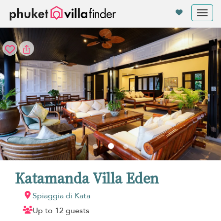
Pannello di gestione dei cookies
Tog
nav
Katamanda Villa Eden
Spiaggia di Kata
Up to 12 guests