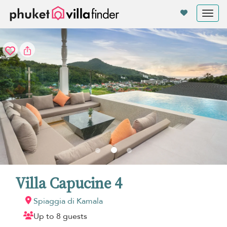
Pannello di gestione dei cookies
Tog
nav
Villa Capucine 4
Spiaggia di Kamala
Up to 8 guests