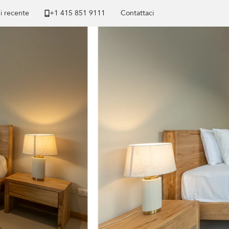
di recente
+1 ​415 851 9111
Contattaci