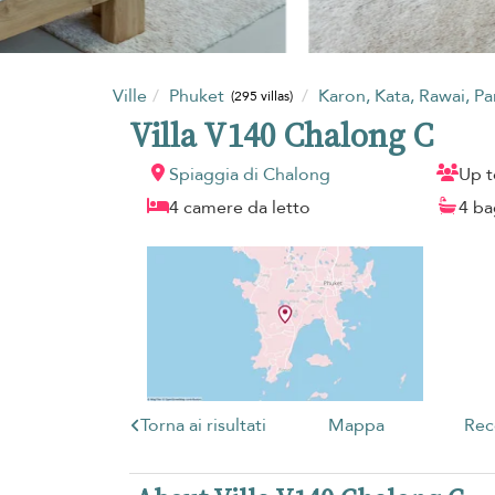
Ville
Phuket
Karon, Kata, Rawai, P
(295 villas)
Villa V140 Chalong C
Spiaggia di Chalong
Up t
4 camere da letto
4 ba
Torna ai risultati
Mappa
Rec