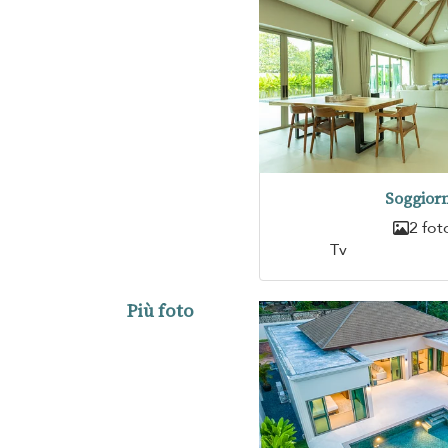
Soggior
2 fot
Tv
Più foto