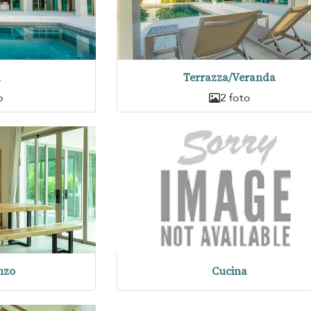
a
Terrazza/Veranda
o
2 foto
nzo
Cucina