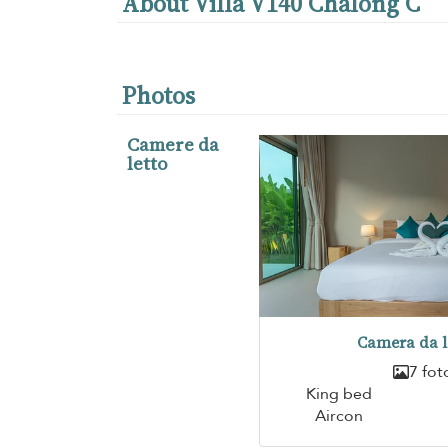
About Villa V140 Chalong C
Photos
Camere da
letto
Camera da l
7 fot
King bed
Aircon