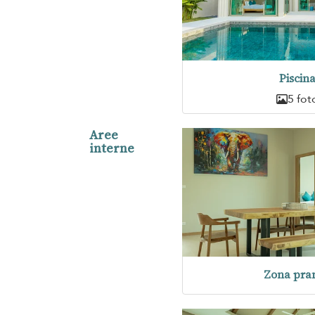
Piscin
5 fot
Aree
interne
Zona pra