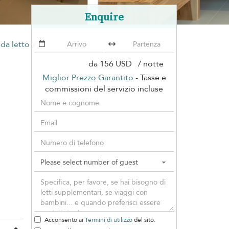
Enquire
 da letto
Villa V140 Chalong C
(3 villas)
da
156 USD
/ notte
Miglior Prezzo Garantito
- Tasse e
commissioni del servizio incluse
Acconsento ai
Termini di utilizzo
del sito.