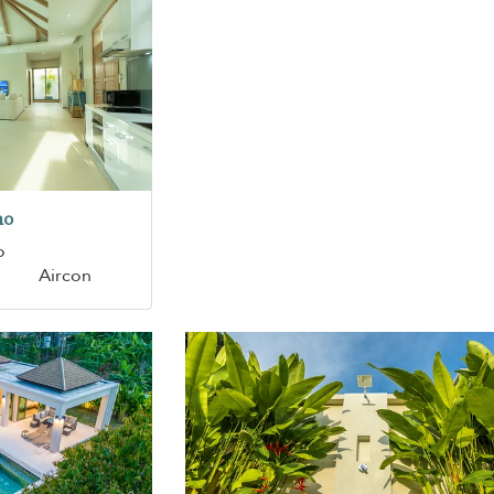
no
o
Aircon