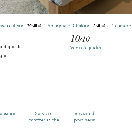
anwa e il Sud
Spiaggia di Chalong
4 camere
(70 villas)
(5 villas)
10
/10
o 8 guests
Vedi i 6 giudizi
gni
ensioni
Servizi e
Servizio di
caratteristiche
portineria