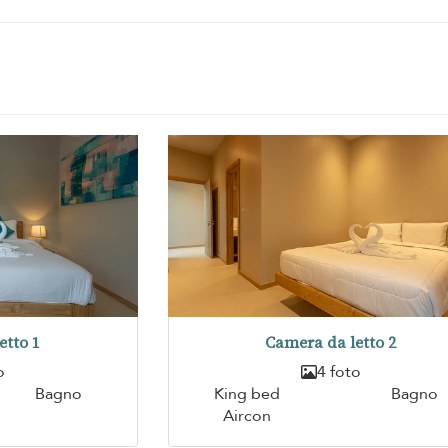
etto 1
Camera da letto 2
o
4 foto
Bagno
King bed
Bagno
Aircon