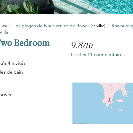
Les plages de Nai Harn et de Rawai
Rawai pl
llas)
(65 villas)
illa
 Two Bedroom
9.8
/10
Lire les 11 commentaires
u'à 4 invités
lles de bain
privée