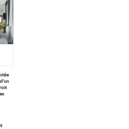
dotée
 d'un
roit
es
nt