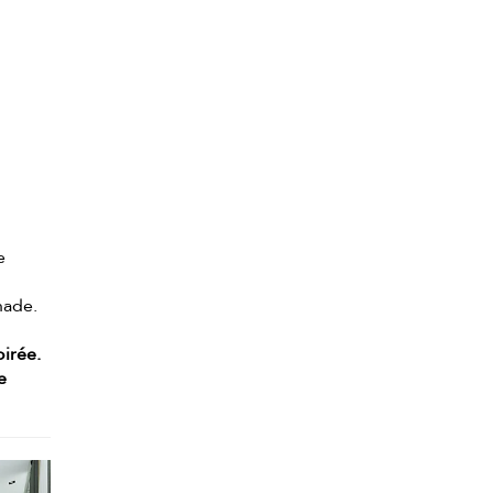
e
nade.
oirée.
e