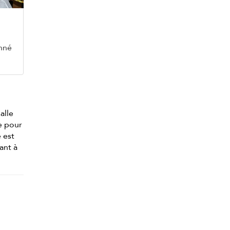
onné
alle
re pour
 est
ant à