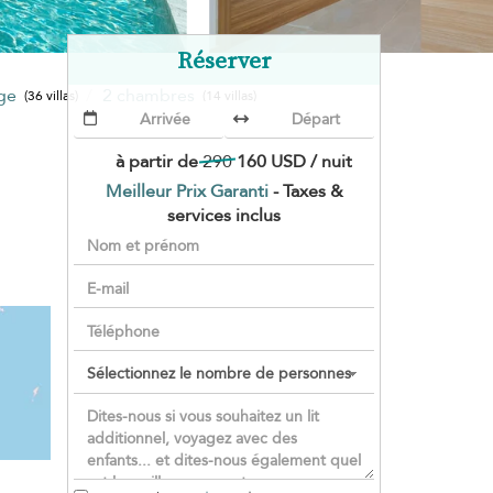
Réserver
age
2 chambres
(36 villas)
(14 villas)
à partir de
290
160 USD
/ nuit
Meilleur Prix Garanti
- Taxes &
services inclus