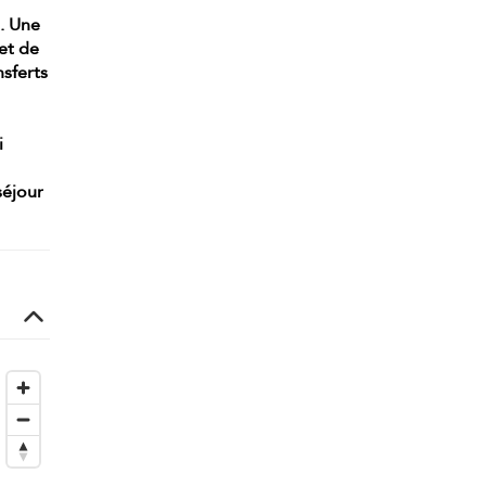
e. Une
et de
nsferts
i
séjour