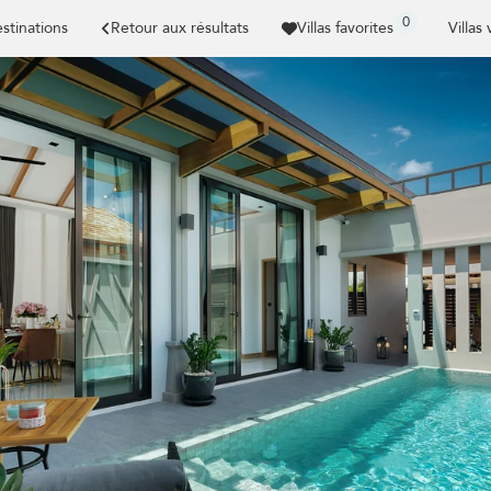
0
stinations
Retour aux résultats
Villas favorites
Villas