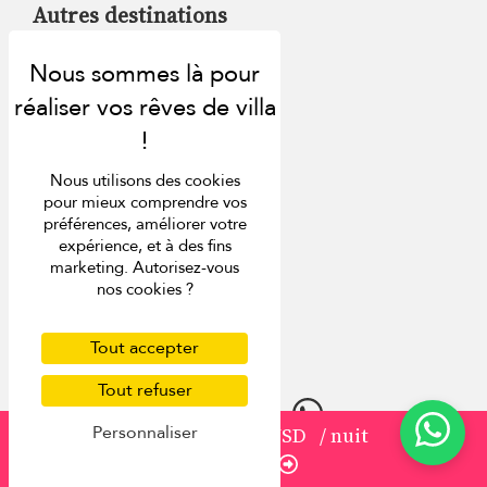
Autres destinations
Villas à Bali (Indonésie)
Villas à Koh Samui (Thaïlande)
Villas au Sri Lanka
Villas à l'île Maurice
Villas en Italie
Nous utilisons des cookies
Villas à Saint Barth
pour mieux comprendre vos
préférences, améliorer votre
expérience, et à des fins
Inspirations
marketing. Autorisez-vous
nos cookies ?
Villa Finder
Réductions de dernière minute
Tout accepter
Guide de voyage
Tout refuser
Personnaliser
à partir de
2 606 USD
/ nuit
Réserver