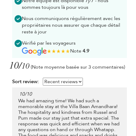
Notre équipe est disponible 7j/7 - nous
sommes toujours là pour vous
Nous communiquons régulièrement avec les
propriétaires nous assurer que chaque détail
reste à jour
Vérifié par les voyageurs
Note
4.9
10/
10
(Note moyenne basée sur 3 commentaires)
Sort review:
10
/
10
We had amazing time! We had such a
memorable stay at the Villa Baan Amandhara!
The hospitality and kindness from Russel and
Pum made our stay just that extra special. The
response was quick and efficient when we had
any questions on hand or through Whatapp.
The food was delicious and snacks and drinks