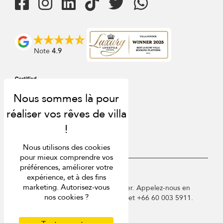
Note
4.9
Nous utilisons des cookies
pour mieux comprendre vos
préférences, améliorer votre
USD $
fr Français
expérience, et à des fins
marketing. Autorisez-vous
Copyright © 2026 Phuket Villa Finder. Appelez-nous en
nos cookies ?
France au 01 78 90 04 96 ou à Phuket +66 60 003 5911.
Conditions d'utilisation
Politique de confidentialité