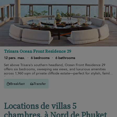
Trisara Ocean Front Residence 29
12 pers. max.
·
6 bedrooms
·
6 bathrooms
Set above Trisara’s southern headland, Ocean Front Residence 29
offers six bedrooms, sweeping sea views, and luxurious amenities
across 1,960 sqm of private cliffside estate—perfect for stylish, family-
friendly tropical escapes.
Breakfast
Transfer
Locations de villas 5
chambres, à Nord de Phuket