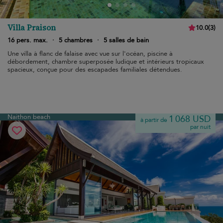
Villa Praison
10.0
(
3
)
16 pers. max.
·
5 chambres
·
5 salles de bain
Une villa à flanc de falaise avec vue sur l'océan, piscine à
débordement, chambre superposée ludique et intérieurs tropicaux
spacieux, conçue pour des escapades familiales détendues.
Naithon beach
1 068 USD
à partir de
par nuit