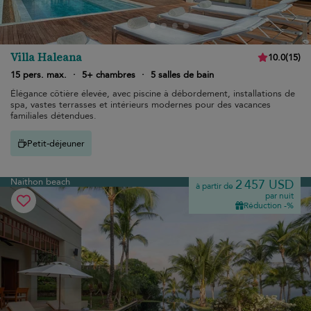
Villa Haleana
10.0
(
15
)
15 pers. max.
·
5+ chambres
·
5 salles de bain
Élégance côtière élevée, avec piscine à débordement, installations de
spa, vastes terrasses et intérieurs modernes pour des vacances
familiales détendues.
Petit-déjeuner
Naithon beach
2 457 USD
à partir de
par nuit
Réduction -%