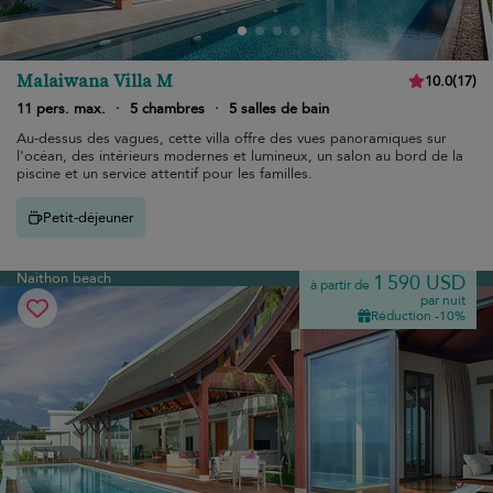
Malaiwana Villa M
10.0
(
17
)
11 pers. max.
·
5 chambres
·
5 salles de bain
Au-dessus des vagues, cette villa offre des vues panoramiques sur
l'océan, des intérieurs modernes et lumineux, un salon au bord de la
piscine et un service attentif pour les familles.
Petit-déjeuner
Naithon beach
1 590 USD
à partir de
par nuit
Réduction -10%