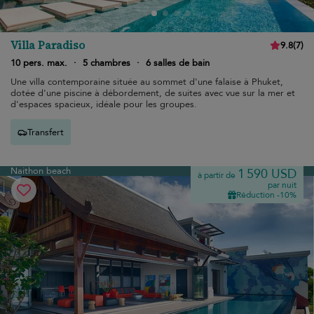
Villa Paradiso
9.8
(
7
)
10 pers. max.
·
5 chambres
·
6 salles de bain
Une villa contemporaine située au sommet d'une falaise à Phuket,
dotée d'une piscine à débordement, de suites avec vue sur la mer et
d'espaces spacieux, idéale pour les groupes.
Transfert
Naithon beach
1 590 USD
à partir de
par nuit
Réduction -10%