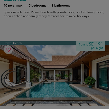
10 pers. max.
·
5 bedrooms
·
3 bathrooms
Spacious villa near Rawai beach with private pool, sunken living room,
open kitchen and family-ready terraces for relaxed holidays.
Rawai beach
USD 191
from
per night