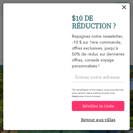
Vos paramètres de cookies
Tog
$10 DE
nav
RÉDUCTION ?
Rejoignez notre newsletter,
-10 $ sur 1ère commande,
offres exclusives, jusqu'à
Vue sur la carte
50% de réduc sur dernières
m
offres, conseils voyage
personnalisés !
Naithon beach
1 068 USD
à partir de
par nuit
*En remplissant ce formulaire, vous vous inscrivez
pour recevoir des e-mails et pouvez vous
désabonner à tout moment.
Révéler le Code
Retour aux villas