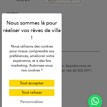
Note
4.9
Nous utilisons des cookies
pour mieux comprendre vos
préférences, améliorer votre
USD $
fr Français
expérience, et à des fins
marketing. Autorisez-vous
Copyright © 2026 Phuket Villa Finder. Appelez-nous en
nos cookies ?
France au 01 78 90 04 96 ou à Phuket +66 60 003 5911.
Conditions d'utilisation
Politique de confidentialité
Tout accepter
Cookies
Plan du site
Tout refuser
Personnaliser