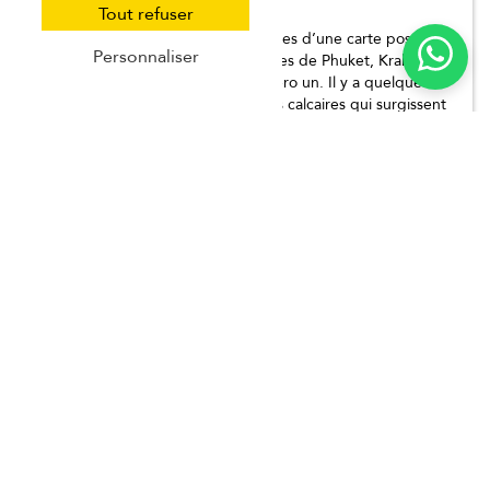
Tout refuser
Si vous recherchez des plages dignes d’une carte postale,
Personnaliser
un peu moins fréquentées que celles de Phuket, Krabi est
toujours ma recommandation numéro un. Il y a quelque
chose de magique dans ces falaises calcaires qui surgissent
de la mer, ces balades tranquilles en bateau à longue
queue et ces criques cachées qui donnent à cet endroit un
air de rêve. J’adore séjourner près d’Ao Nang pour son
côté pratique, mais c’est lors des excursions en bateau vers
des endroits comme la plage de Railay ou les îles Hong que
la magie opère vraiment. Les villas et les hébergements
offrent souvent une vue sur l’océan ou la jungle, et le
rythme y est plus lent, plus détendu. Krabi est idéal pour
les couples, les familles ou tous ceux qui recherchent un
mélange d’aventures en douceur et de détente absolue.