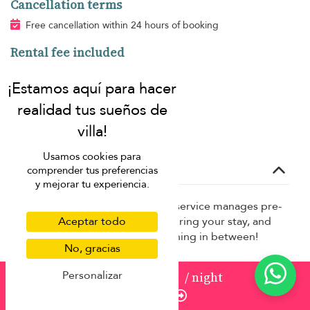
Cancellation terms
Free cancellation within 24 hours of booking
Rental fee included
Villa Finder Concierge
Additional fees
Masaje
Usamos cookies para
Concierge service
comprender tus preferencias
y mejorar tu experiencia.
Our complimentary concierge service manages pre-
Aceptar todo
trip planning, takes requests during your stay, and
helps with anything and everything in between!
No, gracias
Sillas de bebé, cunas, paseantes
Personalizar
from
2.522 USD
/ night
Chef privado
Enquire
Servicios de bienestar