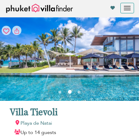
Panel de gestión de cookies
Tog
nav
Villa Tievoli
Playa de Natai
Up to 14 guests