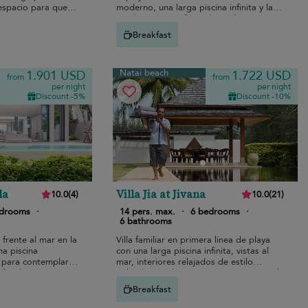
 espacio para que
moderno, una larga piscina infinita y la
e juntos.
combinación perfecta de estilo y
comodidad para familias.
Breakfast
Natai beach
1.901 USD
1.722 USD
from
from
per night
per night
Discount -5%
Discount -10%
la
Villa Jia at Jivana
10.0
(
4
)
10.0
(
21
)
edrooms
·
14 pers. max.
·
6 bedrooms
·
6 bathrooms
frente al mar en la
Villa familiar en primera línea de playa
na piscina
con una larga piscina infinita, vistas al
 para contemplar la
mar, interiores relajados de estilo
 familiares a pocos
tailandés-moderno y un atento personal
para unas vacaciones de lujo
Breakfast