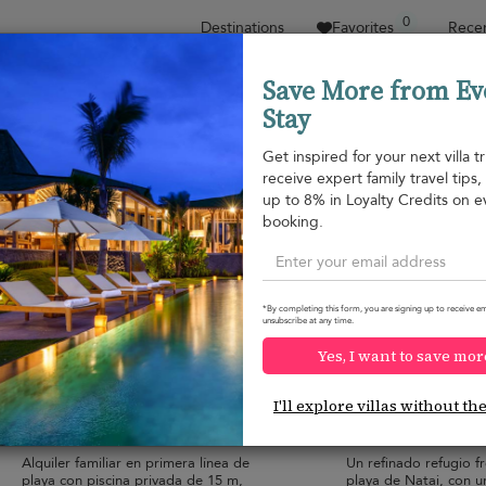
0
Destinations
Favorites
Recen
Save More from Ev
Stay
Sort by
Price range
Collecciones
Location
Get inspired for your next villa tr
receive expert family travel tips
Natai beach
up to 8% in Loyalty Credits on e
Natai beach
900 USD
from
booking.
per night
Discount -10%
*By completing this form, you are signing up to receive em
unsubscribe at any time.
Yes, I want to save mor
Villa Infinity Blue
Villa Nandana
10.0
(
19
)
I'll explore villas without th
9 pers. max.
·
4 bedrooms
·
14 pers. max.
·
7 
4 bathrooms
7 bathrooms
Alquiler familiar en primera línea de
Un refinado refugio fr
playa con piscina privada de 15 m,
playa de Natai, con u