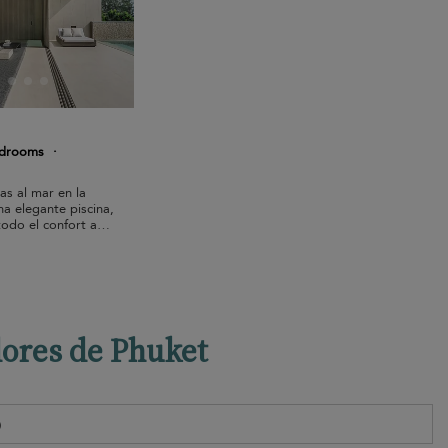
edrooms
·
as al mar en la
na elegante piscina,
todo el confort a
 arena.
edores de Phuket
)