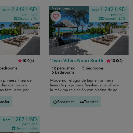
Natai beach
2.419 USD
1.242 USD
from
from
per night
per night
Discount -%
Discount -25%
i
Twin Villas Natai South
10.0
(
4
)
10.0
(
2
)
 bedrooms
·
12 pers. max.
·
5 bedrooms
·
5 bathrooms
n primera línea de
Moderno refugio de lujo en primera
adas con piscina
línea de playa para familias, que ofrece
cas familiares para
la máxima relajación con piscina de agua
l.
cristalina y acceso directo al mar.
ansfer
Breakfast
Transfer
1.287 USD
from
per night
Discount -5%