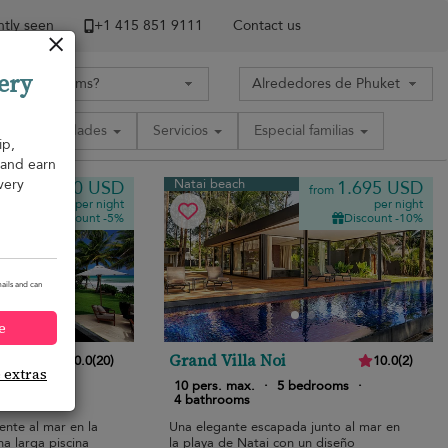
tly seen
+1 ​415 851 9111
Contact us
ery
Comodidades
Servicios
Especial familias
ip,
, and earn
very
Natai beach
2.930 USD
1.695 USD
from
from
per night
per night
Discount -5%
Discount -10%
ails and can
e
Grand Villa Noi
10.0
(
20
)
10.0
(
2
)
e extras
bedrooms
·
10 pers. max.
·
5 bedrooms
·
4 bathrooms
ente al mar en la
Una elegante escapada junto al mar en
na larga piscina
la playa de Natai con un diseño