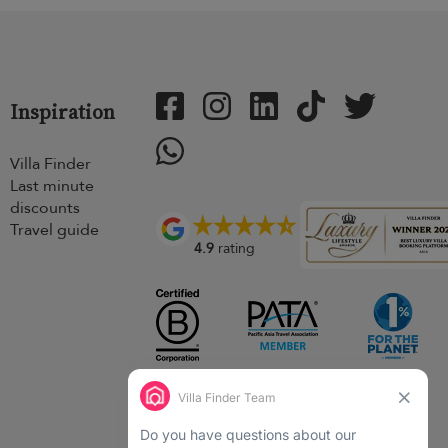
Inspiration
Villa Finder
Last minute
discounts
Travel guide
4.9
rating