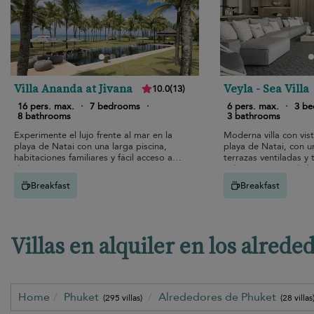
Villa Ananda at Jivana
Veyla - Sea Villa
10.0
(
13
)
16 pers. max.
·
7 bedrooms
·
6 pers. max.
·
3 b
8 bathrooms
3 bathrooms
Experimente el lujo frente al mar en la
Moderna villa con vist
playa de Natai con una larga piscina,
playa de Natai, con u
habitaciones familiares y fácil acceso a
terrazas ventiladas y 
deportes acuáticos.
solo unos pasos de la
Breakfast
Breakfast
Villas en alquiler en los alred
Home
Phuket
Alrededores de Phuket
(295 villas)
(28 villas