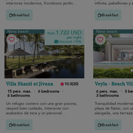
interiores modernos, frondosos jardines
infinita, pabellones y
y fácil acceso a la playa de Natai para
todos puedan relajars
unas relajadas vacaciones de lujo.
Breakfast
Breakfast
Natai beach
Natai beach
1.722 USD
from
per night
Discount -10%
Villa Shanti at Jivana
Veyla - Beach Vil
10.0
(
20
)
15 pers. max.
·
6 bedrooms
·
6 pers. max.
·
3 b
6 bathrooms
3 bathrooms
Un refugio costero con una gran piscina,
Tranquilidad moderna 
césped bien cuidado, interiores con
playa de Natai, con u
acabados de teca y un personal
alargada, una terraza
especializado a pocos pasos de las
puesta de sol y zonas
inmaculadas arenas de Natai.
pasos de la arena.
Breakfast
Breakfast