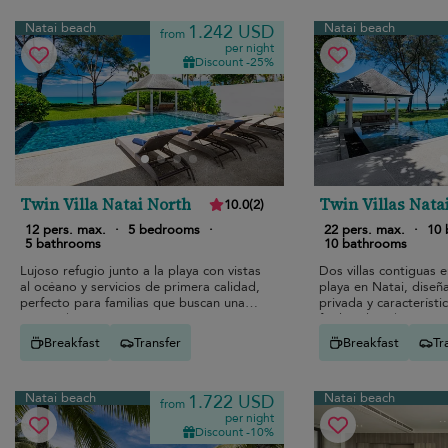
Natai beach
Natai beach
1.242 USD
from
per night
Discount -25%
Twin Villa Natai North
Twin Villas Nata
10.0
(
2
)
12 pers. max.
·
5 bedrooms
·
22 pers. max.
·
10
5 bathrooms
10 bathrooms
Lujoso refugio junto a la playa con vistas
Dos villas contiguas e
al océano y servicios de primera calidad,
playa en Natai, diseñ
perfecto para familias que buscan una
privada y característi
escapada serena.
facilitar la vida tropica
Breakfast
Transfer
Breakfast
Tr
Natai beach
Natai beach
1.722 USD
from
per night
Discount -10%