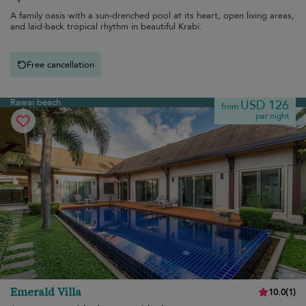
A family oasis with a sun-drenched pool at its heart, open living areas,
and laid-back tropical rhythm in beautiful Krabi.
Free cancellation
Rawai beach
USD 126
from
per night
Emerald Villa
10.0
(
1
)