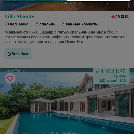
Villa Abiente
10.0
(
12
)
10 чел. макс.
·
5 спальни
·
5 ванные комнаты
Минималистичный шедевр с пятью спальнями на мысе Яму с
потрясающим бассейном-инфинити, общим тренажерным залом и
захватывающим видом на залив Пханг Нга.
Breakfast
Cape Yamu
1 404 USD
от
за ночь
Discount -20%