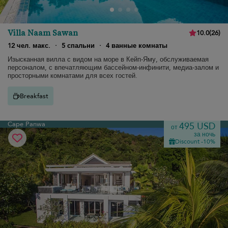
Villa Naam Sawan
10.0
(
26
)
12 чел. макс.
·
5 спальни
·
4 ванные комнаты
Изысканная вилла с видом на море в Кейп-Яму, обслуживаемая
персоналом, с впечатляющим бассейном-инфинити, медиа-залом и
просторными комнатами для всех гостей.
Breakfast
Cape Panwa
495 USD
от
за ночь
Discount -10%