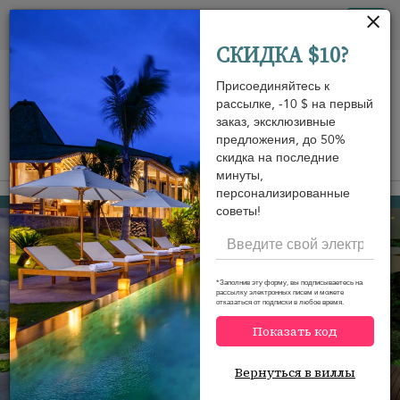
Панель управления cookies
Tog
СКИДКА $10?
nav
Присоединяйтесь к
рассылке, -10 $ на первый
заказ, эксклюзивные
предложения, до 50%
скидка на последние
View on map
m
минуты,
персонализированные
Cape Yamu
954 USD
от
советы!
за ночь
Discount -10%
*Заполнив эту форму, вы подписываетесь на
рассылку электронных писем и можете
отказаться от подписки в любое время.
Показать код
Вернуться в виллы