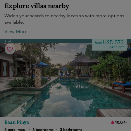
Explore villas nearby
Widen your search to nearby location with more options
available.
View More
Krabi
USD 573
from
per night
Baan Pinya
10.0
(
4
)
6 pers. max.
·
3 bedrooms
·
3 bathrooms