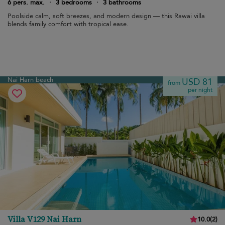
6 pers. max.
·
3 bedrooms
·
3 bathrooms
Poolside calm, soft breezes, and modern design — this Rawai villa
blends family comfort with tropical ease.
Nai Harn beach
USD 81
from
per night
Villa V129 Nai Harn
10.0
(
2
)