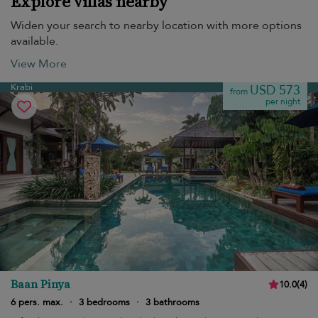
Explore villas nearby
Widen your search to nearby location with more options
available.
View More
Krabi
USD 573
from
per night
Baan Pinya
10.0
(
4
)
6 pers. max.
·
3 bedrooms
·
3 bathrooms