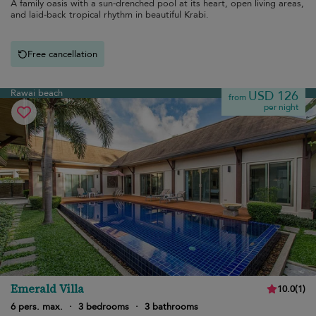
A family oasis with a sun-drenched pool at its heart, open living areas,
and laid-back tropical rhythm in beautiful Krabi.
Free cancellation
Rawai beach
USD 126
from
per night
Emerald Villa
10.0
(
1
)
6 pers. max.
·
3 bedrooms
·
3 bathrooms