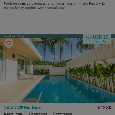
Poolside calm, soft breezes, and modern design — this Rawai villa
blends family comfort with tropical ease.
Nai Harn beach
USD 95
from
per night
Villa V129 Nai Harn
10.0
(
2
)
8 pers. max.
·
4 bedrooms
·
3 bathrooms