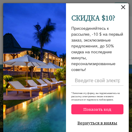
Панель управления cookies
Tog
СКИДКА $10?
nav
Присоединяйтесь к
рассылке, -10 $ на первый
заказ, эксклюзивные
предложения, до 50%
скидка на последние
View on map
m
минуты,
персонализированные
Cape Panwa
495 USD
от
советы!
за ночь
Discount -10%
*Заполнив эту форму, вы подписываетесь на
рассылку электронных писем и можете
отказаться от подписки в любое время.
Показать код
Вернуться в виллы