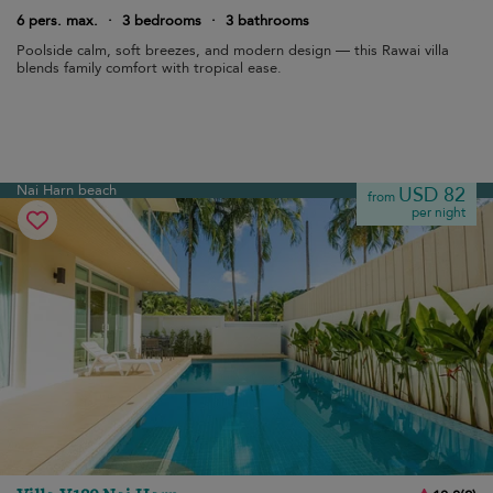
6 pers. max.
·
3 bedrooms
·
3 bathrooms
Poolside calm, soft breezes, and modern design — this Rawai villa
blends family comfort with tropical ease.
Nai Harn beach
USD 82
from
per night