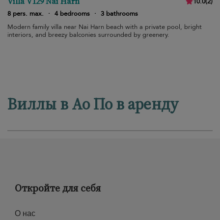
Villa V129 Nai Harn
10.0
(
2
)
8 pers. max.
·
4 bedrooms
·
3 bathrooms
Modern family villa near Nai Harn beach with a private pool, bright
interiors, and breezy balconies surrounded by greenery.
Виллы в Ао По в аренду
Откройте для себя
О нас