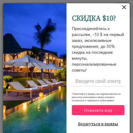
Панель управления cookies
Tog
СКИДКА $10?
nav
Присоединяйтесь к
рассылке, -10 $ на первый
заказ, эксклюзивные
предложения, до 50%
скидка на последние
View on map
m
минуты,
персонализированные
советы!
Would you like more options?
*Заполнив эту форму, вы подписываетесь на
рассылку электронных писем и можете
We’ve found some great alternatives below that
отказаться от подписки в любое время.
might interest you.
Показать код
Вернуться в виллы