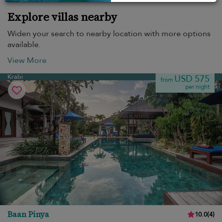
Explore villas nearby
Widen your search to nearby location with more options
available.
View More
Krabi
USD 575
from
per night
Baan Pinya
10.0
(
4
)