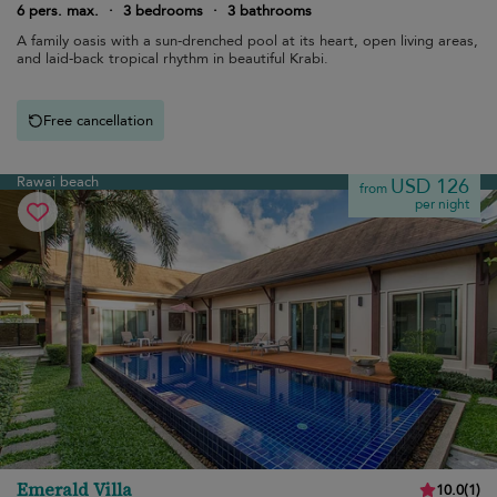
6 pers. max.
·
3 bedrooms
·
3 bathrooms
A family oasis with a sun-drenched pool at its heart, open living areas,
and laid-back tropical rhythm in beautiful Krabi.
Free cancellation
Rawai beach
USD 126
from
per night
Emerald Villa
10.0
(
1
)