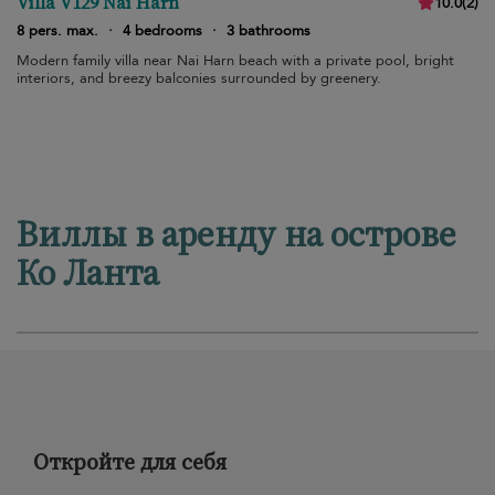
Villa V129 Nai Harn
10.0
(
2
)
8 pers. max.
·
4 bedrooms
·
3 bathrooms
Modern family villa near Nai Harn beach with a private pool, bright
interiors, and breezy balconies surrounded by greenery.
Виллы в аренду на острове
Ко Ланта
Откройте для себя