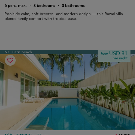
6 pers. max.
·
3 bedrooms
·
3 bathrooms
Poolside calm, soft breezes, and modern design — this Rawai villa
blends family comfort with tropical ease.
Nai Harn beach
USD 81
from
per night