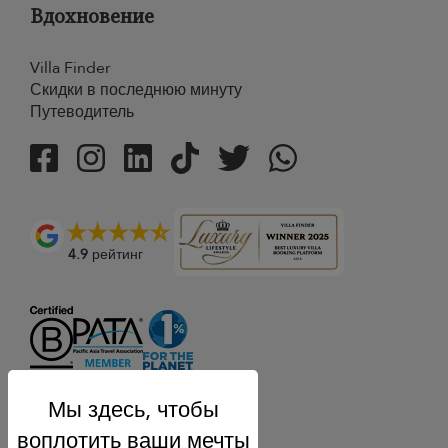
Вдохновение
Villa Finder
Скидки в последнюю минуту
Путеводитель
4.9
рейтинг