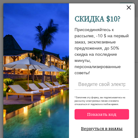
Панель управления cookies
Tog
СКИДКА $10?
nav
Присоединяйтесь к
рассылке, -10 $ на первый
заказ, эксклюзивные
предложения, до 50%
скидка на последние
View on map
m
минуты,
персонализированные
советы!
Would you like more options?
*Заполнив эту форму, вы подписываетесь на
рассылку электронных писем и можете
We’ve found some great alternatives below that
отказаться от подписки в любое время.
might interest you.
Показать код
Вернуться в виллы