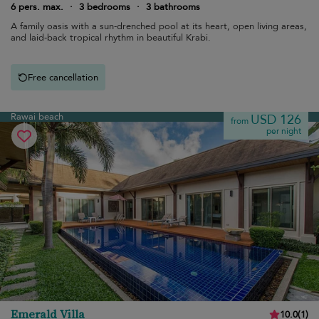
6 pers. max.
·
3 bedrooms
·
3 bathrooms
A family oasis with a sun-drenched pool at its heart, open living areas,
and laid-back tropical rhythm in beautiful Krabi.
Free cancellation
Rawai beach
USD 126
from
per night
Emerald Villa
10.0
(
1
)