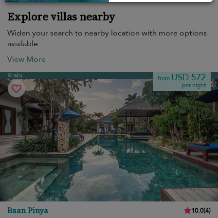
Explore villas nearby
Widen your search to nearby location with more options
available.
View More
Krabi
USD 572
from
per night
Baan Pinya
10.0
(
4
)