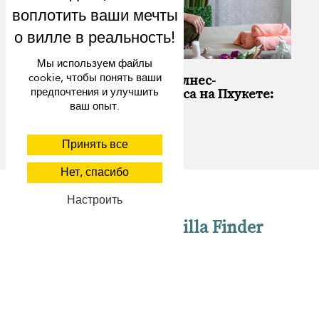
Исследуйте острова вокруг Пхукета:
Какой из них вам больше всего
подходит?
Мы используем файлы
cookie, чтобы понять ваши
предпочтения и улучшить
ваш опыт.
Принять все
Нет, спасибо
Настроить
Ваш путеводитель по велнес-
путешествиям без стресса на Пхукете:
Лучшие места и виллы