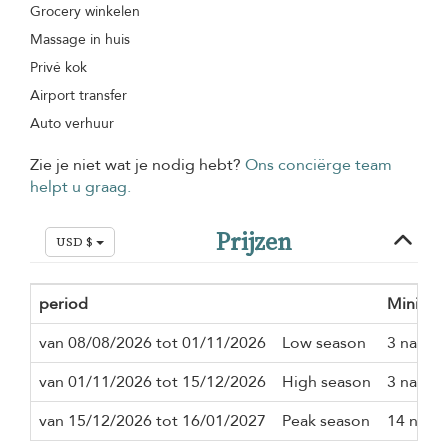
Grocery winkelen
Massage in huis
Privé kok
Airport transfer
Auto verhuur
Zie je niet wat je nodig hebt?
Ons conciërge team
helpt u graag.
Prijzen
USD $
period
Minimum 
van 08/08/2026 tot 01/11/2026
Low season
3 nacth
van 01/11/2026 tot 15/12/2026
High season
3 nacth
van 15/12/2026 tot 16/01/2027
Peak season
14 nact