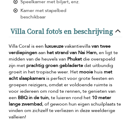
Speelkamer met biljart, enz.
Kamer met stapelbed
beschikbaar
Villa Coral foto's en beschrijving
Villa Coral is een
luxueuze
vakantievilla
van twee
verdiepingen
aan
het strand van Nai Harn
, en ligt te
midden van de heuvels van
Phuket
die overspoeld
zijn met
prachtig groen gebladerte
dat uitbundig
groeit in het tropische weer. Het
mooie
huis
met
acht slaapkamers
is perfect voor grote feesten en
groepen reizigers, omdat er voldoende ruimte is
voor iedereen om rond te rennen, te genieten van
een
BBQ in de tuin
, te luieren rond het
10 meter
lange zwembad
, of gewoon hun eigen schuilplaats te
vinden om zichzelf te verliezen in deze weelderige
valleien!