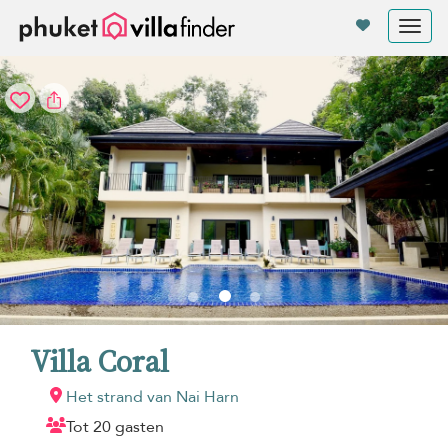
Cookies beheer paneel
Tog
nav
Villa Coral
Het strand van Nai Harn
Tot 20 gasten