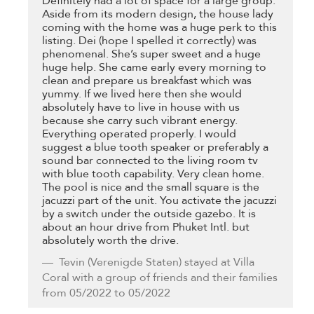
Definitely had a lot of space for a large group.
Aside from its modern design, the house lady
coming with the home was a huge perk to this
listing. Dei (hope I spelled it correctly) was
phenomenal. She’s super sweet and a huge
huge help. She came early every morning to
clean and prepare us breakfast which was
yummy. If we lived here then she would
absolutely have to live in house with us
because she carry such vibrant energy.
Everything operated properly. I would
suggest a blue tooth speaker or preferably a
sound bar connected to the living room tv
with blue tooth capability. Very clean home.
The pool is nice and the small square is the
jacuzzi part of the unit. You activate the jacuzzi
by a switch under the outside gazebo. It is
about an hour drive from Phuket Intl. but
absolutely worth the drive.
Tevin
(Verenigde Staten) stayed at Villa
Coral with a group of friends and their families
from 05/2022 to 05/2022