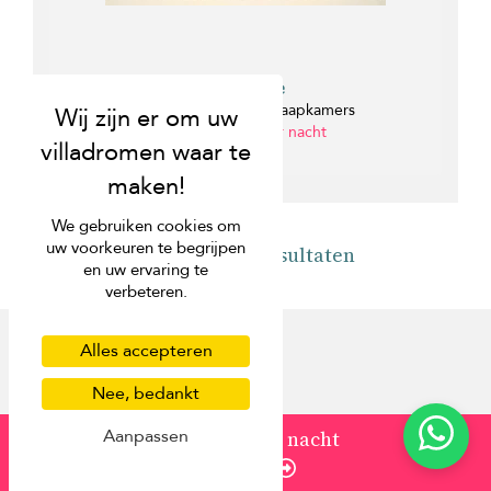
Villa Jade
Nai Harn beach - 7 slaapkamers
van USD 700 per nacht
0 km
We gebruiken cookies om
uw voorkeuren te begrijpen
Terug naar resultaten
en uw ervaring te
verbeteren.
Alles accepteren
Nee, bedankt
Ontdek
Aanpassen
van
USD 800
/ nacht
Enquire
Over ons