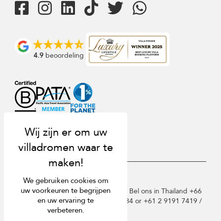
4.9
beoordeling
USD $
nl Nederlands
We gebruiken cookies om
uw voorkeuren te begrijpen
Copyright © 2026 Villa-Phuket.com. Bel ons in Thailand +66
en uw ervaring te
60 003 5911 / Australië 1300 014 384 or +61 2 9191 7419 /
verbeteren.
Singapore +65 3105 1190.