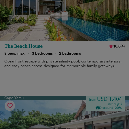
The Beach House
10.0
(
4
)
8 pers. max.
·
3 bedrooms
·
2 bathrooms
Oceanfront escape with private infinity pool, contemporary interiors,
and easy beach access designed for memorable family getaways.
Cape Yamu
USD 1,404
from
per night
Discount -20%