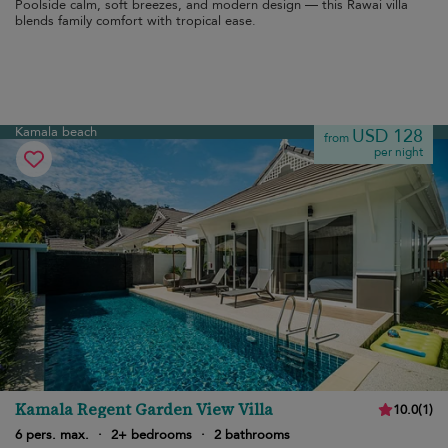
Poolside calm, soft breezes, and modern design — this Rawai villa
blends family comfort with tropical ease.
Kamala beach
USD 128
from
per night
Kamala Regent Garden View Villa
10.0
(
1
)
6 pers. max.
·
2+ bedrooms
·
2 bathrooms