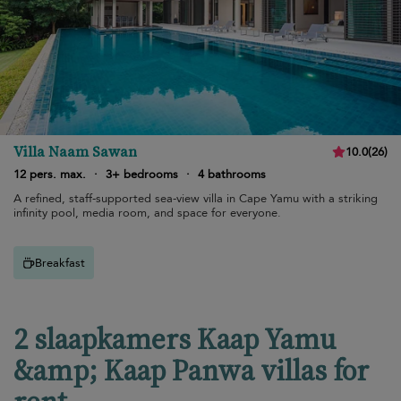
Villa Naam Sawan
10.0
(
26
)
12 pers. max.
·
3+ bedrooms
·
4 bathrooms
A refined, staff-supported sea-view villa in Cape Yamu with a striking
infinity pool, media room, and space for everyone.
Breakfast
2 slaapkamers Kaap Yamu
&amp; Kaap Panwa villas for