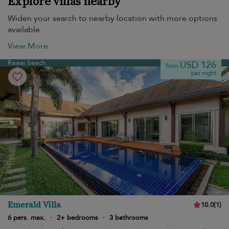
Explore villas nearby
Widen your search to nearby location with more options
available.
View More
Rawai beach
USD 126
from
per night
Emerald Villa
10.0
(
1
)
6 pers. max.
·
2+ bedrooms
·
3 bathrooms