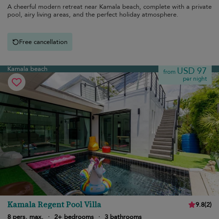
A cheerful modern retreat near Kamala beach, complete with a private
pool, airy living areas, and the perfect holiday atmosphere.
Free cancellation
Kamala beach
USD 97
from
per night
Kamala Regent Pool Villa
9.8
(
2
)
8 pers. max.
·
2+ bedrooms
·
3 bathrooms