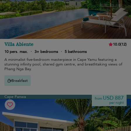
Villa Abiente
10.0
(
12
)
10 pers. max.
·
3+ bedrooms
·
5 bathrooms
A minimalist five-bedroom masterpiece in Cape Yamu featuring a
stunning infinity pool, shared gym centre, and breathtaking views of
Phang Nga Bay.
Breakfast
Cape Panwa
USD 887
from
per night