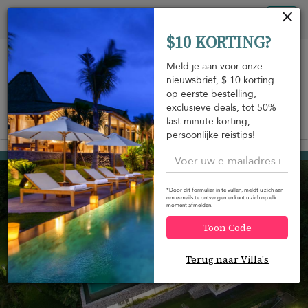
Cookies beheer paneel
Tog
$10 KORTING?
nav
Meld je aan voor onze
nieuwsbrief, $ 10 korting
op eerste bestelling,
exclusieve deals, tot 50%
last minute korting,
Bekijk op de kaart
m
persoonlijke reistips!
Cape Panwa
USD 1.587
van
per nacht
*Door dit formulier in te vullen, meldt u zich aan
om e-mails te ontvangen en kunt u zich op elk
moment afmelden.
Toon Code
Terug naar Villa's