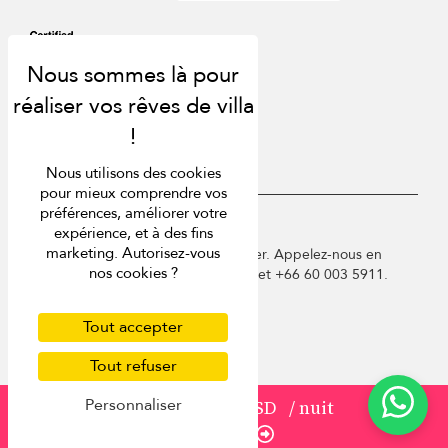
Nous utilisons des cookies
pour mieux comprendre vos
préférences, améliorer votre
USD $
fr Français
expérience, et à des fins
marketing. Autorisez-vous
Copyright © 2026 Phuket Villa Finder. Appelez-nous en
nos cookies ?
France au 01 78 90 04 96 ou à Phuket +66 60 003 5911.
Conditions d'utilisation
Politique de confidentialité
Tout accepter
Cookies
Tout refuser
Plan du site
Personnaliser
à partir de
199 USD
/ nuit
Réserver